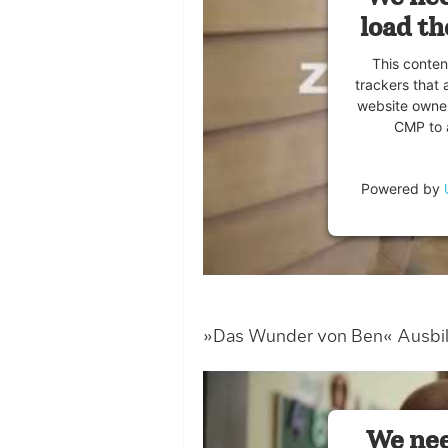
load th
This conten
trackers that 
website owner
CMP to a
Powered by
»Das Wunder von Ben« Ausbil
We nee