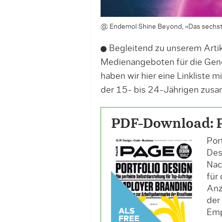
@ Endemol Shine Beyond, »Das sechste
Begleitend zu unserem Arti
Medienangeboten für die Gene
haben wir hier eine Linkliste 
der 15- bis 24-Jährigen zusa
PDF-Download: 
Por
Des
Nac
für
Anz
der
Emp