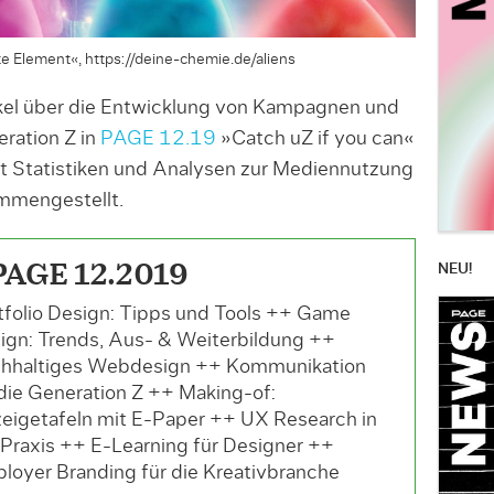
 Element«, https://deine-chemie.de/aliens
kel über die Entwicklung von Kampagnen und
ration Z in
PAGE 12.19
»Catch uZ if you can«
mit Statistiken und Analysen zur Mediennutzung
mmengestellt.
NEU!
PAGE 12.2019
tfolio Design: Tipps und Tools ++ Game
ign: Trends, Aus- & Weiterbildung ++
hhaltiges Webdesign ++ Kommunikation
 die Generation Z ++ Making-of:
eigetafeln mit E-Paper ++ UX Research in
 Praxis ++ E-Learning für Designer ++
loyer Branding für die Kreativbranche