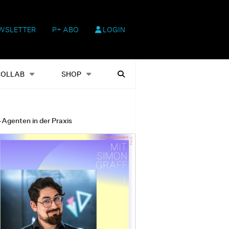
WSLETTER
P+ ABO
LOGIN
hop
Heftausgaben
Suchen
COLLAB
SHOP
-Agenten in der Praxis