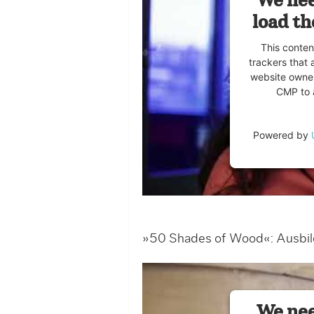
We nee
load th
This conten
trackers that 
website owner
CMP to a
Powered by
»50 Shades of Wood«: Ausbil
We nee