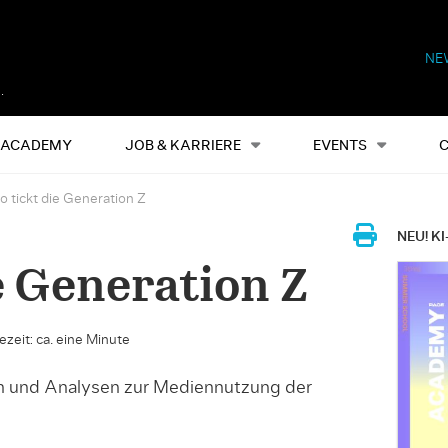
NE
Alles
Events
S
ACADEMY
JOB & KARRIERE
EVENTS
o tickt die Generation Z
NEU! KI
e Generation Z
ezeit: ca. eine Minute
en und Analysen zur Mediennutzung der