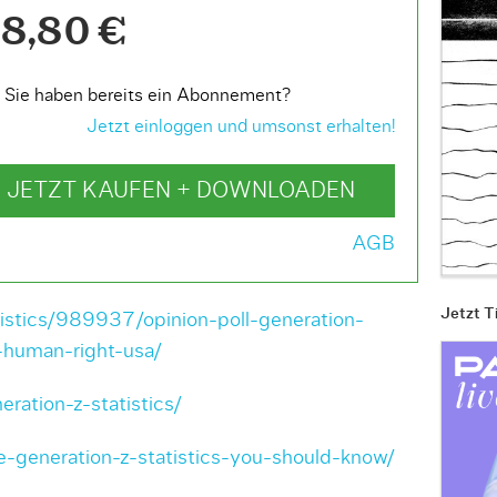
8,80 €
Sie haben bereits ein Abonnement?
Jetzt einloggen und umsonst erhalten!
JETZT KAUFEN + DOWNLOADEN
AGB
Jetzt T
tistics/989937/opinion-poll-generation-
-human-right-usa/
ration-z-statistics/
e-generation-z-statistics-you-should-know/