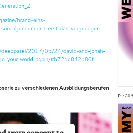
/Generation_Z
gazine/brand-eins-
sonal/generation-z-erst-das-vergnuegen-
s/deeppatel/2017/05/24/david-and-jonah-
ange-your-world-again/#b72dc842b86f
ipserie zu verschiedenen Ausbildungsberufen
P+: 30