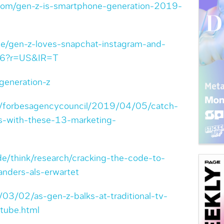
.com/gen-z-is-smartphone-generation-2019-
de/gen-z-loves-snapchat-instagram-and-
-6?r=US&IR=T
/generation-z
es/forbesagencycouncil/2019/04/05/catch-
s-with-these-13-marketing-
/think/research/cracking-the-code-to-
anders-als-erwartet
3/02/as-gen-z-balks-at-traditional-tv-
utube.html