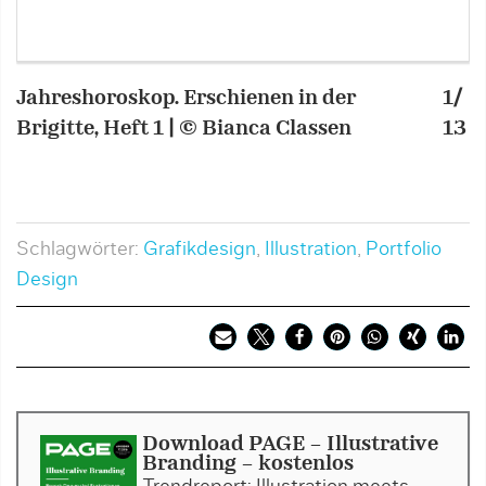
Jahreshoroskop. Erschienen in der
1/
J
Brigitte, Heft 1 | © Bianca Classen
13
B
Schlagwörter:
Grafikdesign
,
Illustration
,
Portfolio
Design
Download PAGE - Illustrative
Branding - kostenlos