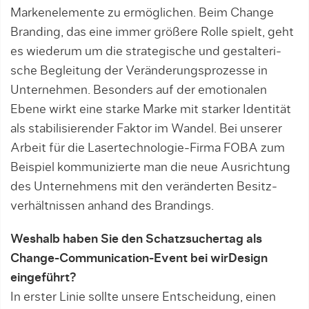
Markenelemente zu ermöglichen. Beim Change
Branding, das eine immer größere Rolle spielt, geht
es wiederum um die strategische und gestalteri­
sche Begleitung der Verän­de­rungs­pro­zesse in
Unternehmen. Besonders auf der emotionalen
Ebene wirkt eine star­ke Marke mit starker Iden­tität
als stabi­lisierender Faktor im Wandel. Bei unse­rer
Arbeit für die La­sertechno­lo­gie-Fir­ma FOBA zum
Beispiel kommunizier­te man die neue Aus­richtung
des Unternehmens mit den ver­änder­ten Be­sitz­
verhältnissen anhand des Brandings.
Weshalb haben Sie den Schatzsuchertag als
Change-Communication-Event bei wirDesign
eingeführt?
In erster Linie sollte unsere Ent­schei­dung, einen