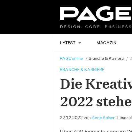
LATEST
MAGAZIN
PAGE online
Branche & Karriere
D
BRANCHE & KARRIERE
Die Kreati
2022 stehe
22.12.2022
von
Anne Kaiser
|
Lesezeit