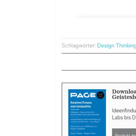
Schlagwörter:
Design Thinkin
Download
Geistesb
Ideenfindu
Labs bis D
Produkt an