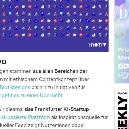
en
ungen stammen
aus allen Bereichen der
n mit ethischem Contentkonzept über
Textildesigns
bis hin zu Initiativen für
r geht es zu einer Übersicht.
ir diesmal
das Frankfurter KI-Startup
e
KI-basierte Plattform
als Inspirationsquelle für
idueller Feed zeigt Nutzer:innen dabei