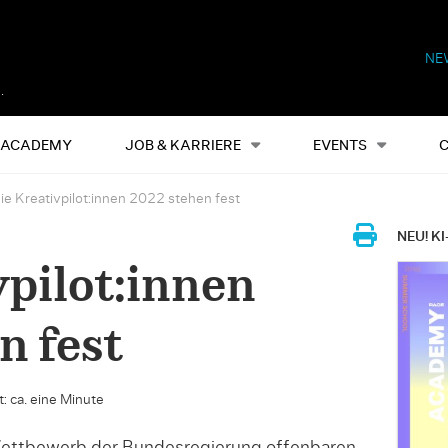
NE
Alles
Events
S
ACADEMY
JOB & KARRIERE
EVENTS
ie Kreativpilot:innen 2022 stehen fest
NEU! KI
vpilot:innen
n fest
: ca. eine Minute