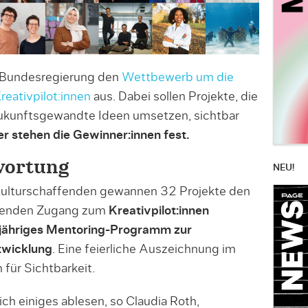
e Bundesregierung den
Wettbewerb um die
eativpilot:innen
aus. Dabei sollen Projekte, die
zukunftsgewandte Ideen umsetzen, sichtbar
 stehen die Gewinner:innen fest.
wortung
NEU!
Kulturschaffenden gewannen 32 Projekte den
ehenden Zugang zum
Kreativpilot:innen
injähriges Mentoring-Programm zur
twicklung
. Eine feierliche Auszeichnung im
 für Sichtbarkeit.
ch einiges ablesen, so Claudia Roth,