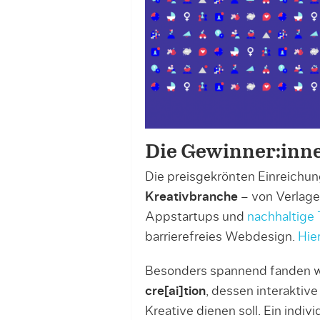
Die Gewinner:inn
Die preisgekrönten Einreich
Kreativbranche
– von Verlage
Appstartups und
nachhaltige 
barrierefreies Webdesign.
Hie
Besonders spannend fanden w
cre[ai]tion
, dessen interaktiv
Kreative dienen soll. Ein indiv