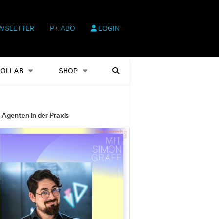
WSLETTER
P+ ABO
LOGIN
hop
Heftausgaben
Suchen
COLLAB
SHOP
-Agenten in der Praxis