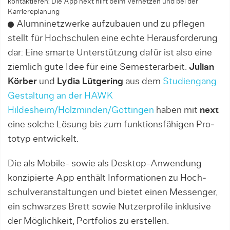
kontaktieren: Die App next hilft beim Vernetzen und bei der
Karriereplanung
Alumninetzwer­ke aufzubauen und zu pflegen
stellt für Hoch­schu­len eine echte Herausforderung
dar: ­Ei­ne smarte Unterstützung dafür ist also ei­ne
ziemlich gute Idee für eine Semesterarbeit.
Julian
Körber
und
Lydia Lütgering
aus dem
Studiengang
Gestaltung an der HAWK
Hildesheim/Holzminden/Göttingen
haben mit
next
eine solche Lösung bis zum funk­tions­­fä­higen Pro­
totyp entwickelt.
Die als Mobile- sowie als Desktop-Anwendung
kon­zi­­pier­te App enthält Informationen zu Hoch­
schul­veranstaltungen und bietet einen Messenger,
ein schwarzes Brett sowie Nutzerprofile inklusive
der Möglichkeit, Port­folios zu erstellen.