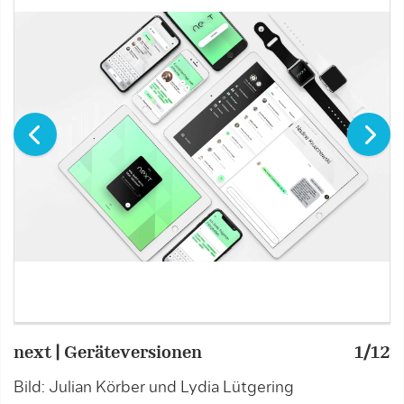
next | Geräteversionen
1/12
n
Bild: Julian Körber und Lydia Lütgering
B