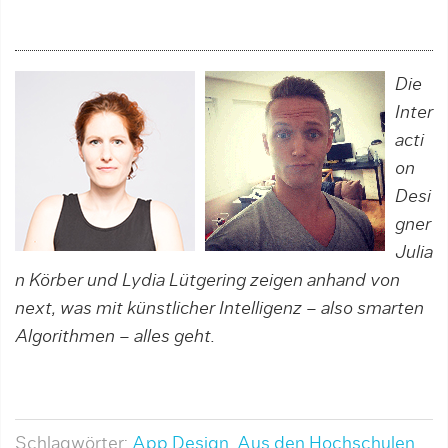
Die
Inter
acti
on
Desi
gner
Julia
n Körber und Lydia Lütgering zeigen anhand von
next, was mit künstli­cher Intelligenz – also smarten
Algorithmen – alles geht.
Schlagwörter:
App Design
,
Aus den Hochschulen
,