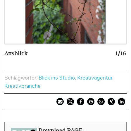
Ausblick
1/16
A
Schlagwörter:
Blick ins Studio
,
Kreativagentur
,
Kreativbranche
Download PAGE -