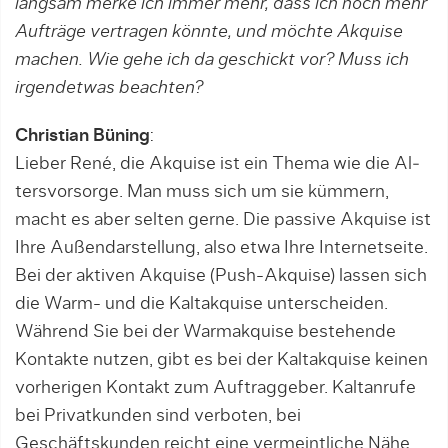
langsam merke ich immer mehr, dass ich noch mehr
Aufträge vertragen könnte, und möchte Akquise
machen. Wie gehe ich da geschickt vor? Muss ich
irgend­etwas beachten?­
Christian Büning
:
Lieber René, die Akquise ist ein Thema wie die Al­
ters­vorsorge. Man muss sich um sie küm­mern,
macht es aber selten gerne. Die passive Akquise ist
Ihre Außendar­stellung, also etwa Ihre Internetseite.
Bei der aktiven Akquise (Push-Akquise) lassen sich
die Warm- und die Kaltak­qui­se unterscheiden.
Während Sie bei der Warmakquise bestehende
Kontak­te nutzen, gibt es bei der Kaltakquise keinen
vorherigen Kontakt zum Auf­trag­geber. Kaltanrufe
bei Privatkunden sind verboten, bei
Geschäftskunden reicht eine vermeintliche Nähe