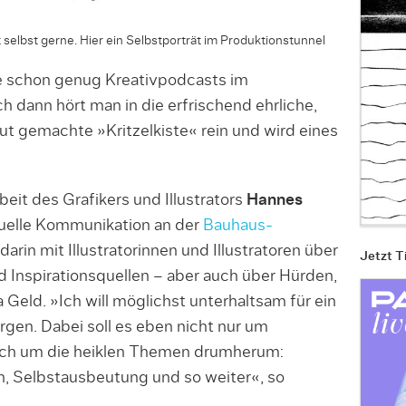
elbst gerne. Hier ein Selbstporträt im Produktionstunnel
 schon ge­nug Kreativpodcasts im
dann hört man in die erfrischend ehrliche,
ut gemachte »Kritzelkiste« rein und wird eines
beit des Grafikers und Illustrators
Hannes
uelle Kommunikation an der
Bauhaus-
 darin mit Illustratorinnen und Illustrato­ren über
Jetzt T
d Inspirationsquellen – aber auch über Hürden,
eld. »Ich will möglichst unter­haltsam für ein
gen. Dabei soll es eben nicht nur um
uch um die heiklen Themen drumherum:
, Selbstausbeutung und so weiter«, so