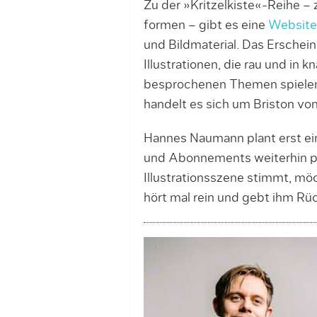
Zu der »Kritzelkiste«-Reihe – 
formen – gibt es eine
Web­site
und Bildmaterial. Das Erschei
Illustrationen, die rau und in 
besprochenen Themen spielen.
handelt es sich um Briston von 
Hannes Naumann plant erst ei
und Abonnements wei­ter­hin p
Illustrationsszene stimmt, mö
hört mal rein und gebt ihm R