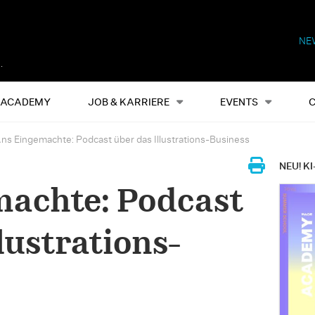
NE
Alles
Events
S
ACADEMY
JOB & KARRIERE
EVENTS
ns Eingemachte: Podcast über das Illustrations-Business
NEU! KI
machte: Podcast
lustrations-