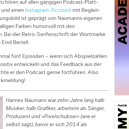
zu hö­ren auf allen gängigen Podcast-Platt­
und einen
Instagram-Account
mit Be­gleit-
nungsbild ist geprägt von Naumanns eigenen
knalligen Farben humorvoll mit den
 Bei der Retro-Serifenschrift der Wortmarke
Emil Bertell.
nmal fünf Episoden – wenn sich Abspielzahlen
ositiv entwickeln und das Feed­back aus der
chte er den Podcast gerne fortführen. Also
ückmeldung!
Hannes Naumann war zehn Jahre lang halb
Musiker, halb Grafiker, arbeitete als Sänger,
Produzent und »Pixel­schubser« (wie er
selbst sagt), bevor er sich 2014 als