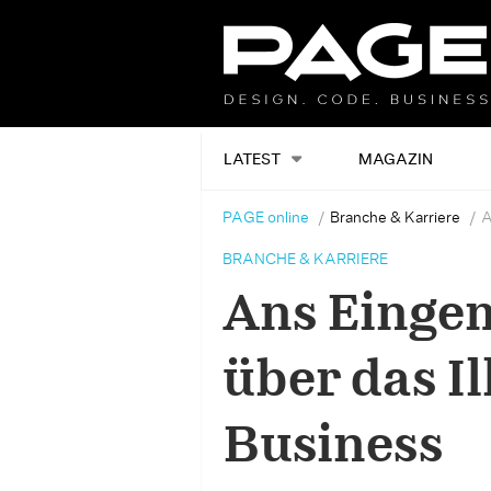
LATEST
MAGAZIN
PAGE online
Branche & Karriere
A
BRANCHE & KARRIERE
Ans Einge
über das Il
Business