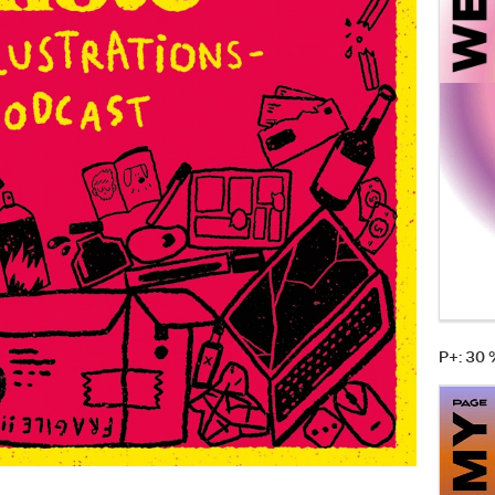
P+: 30