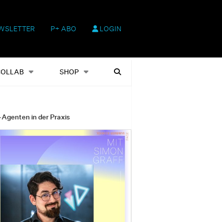
WSLETTER
P+ ABO
LOGIN
hop
Heftausgaben
Suchen
COLLAB
SHOP
-Agenten in der Praxis