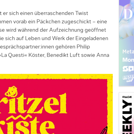
t er sich einen überraschenden Twist
men vorab ein Päckchen zugeschickt – eine
iese wird wäh­rend der Aufzeichnung geöffnet
die sich auf Leben und Werk der Eingeladenen
sprächs­part­ner:innen gehören Philip
»La Questi« Köster, Benedikt Luft sowie Anna