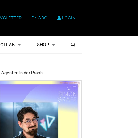
WSLETTER
P+ ABO
LOGIN
hop
Heftausgaben
Suchen
COLLAB
SHOP
-Agenten in der Praxis