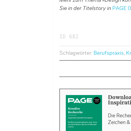
Mehr zum Thema »Design komm
Sie in der Titelstory in
PAGE 0
ID 682
Schlagwörter:
Berufspraxis
,
K
Downloa
Inspirat
Die Reche
Zeichen &