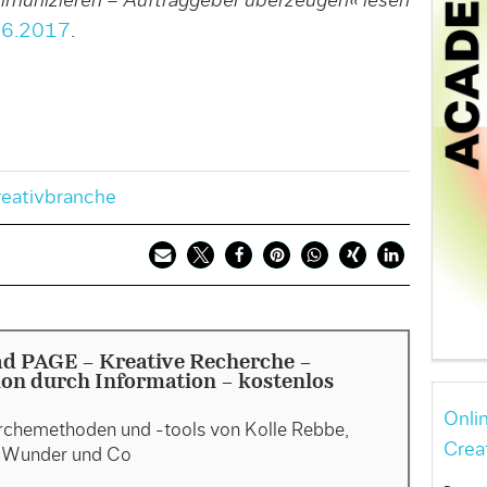
unizieren – Auftraggeber überzeugen« lesen
6.2017
.
reativbranche
d PAGE - Kreative Recherche –
ion durch Information - kostenlos
Onli
rchemethoden und -tools von Kolle Rebbe,
Crea
 Wunder und Co