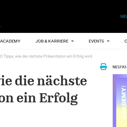
NE
Alles
Events
S
ACADEMY
JOB & KARRIERE
EVENTS
0 Tipps, wie die nächste Präsentation ein Erfolg wird
NEU! KI
ie die nächste
on ein Erfolg