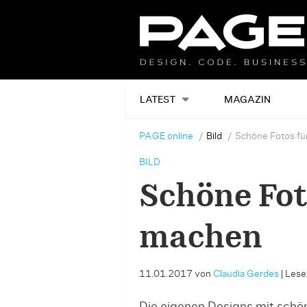
LATEST
MAGAZIN
PAGE online
Bild
Schöne Fotos fü
BILD
Schöne Fot
machen
11.01.2017
von
Claudia Gerdes
|
Lesez