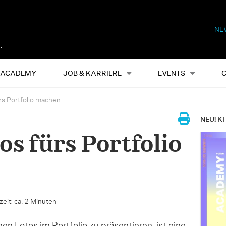
NE
Alles
Events
S
ACADEMY
JOB & KARRIERE
EVENTS
rs Portfolio machen
NEU! KI
os fürs Portfolio
eit: ca. 2 Minuten