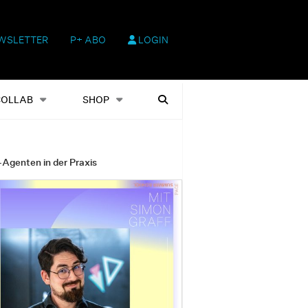
WSLETTER
P+ ABO
LOGIN
hop
Heftausgaben
Suchen
COLLAB
SHOP
-Agenten in der Praxis