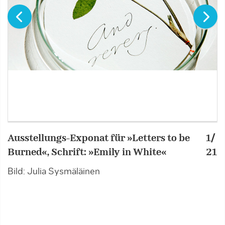
Ausstellungs-Exponat für »Letters to be
1/
»
Burned«, Schrift: »Emily in White«
21
e
D
Bild: Julia Sysmäläinen
B