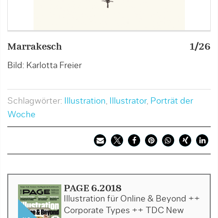
Marrakesch
1/26
M
Bild: Karlotta Freier
Bi
Schlagwörter:
Illustration
,
Illustrator
,
Porträt der
Woche
PAGE 6.2018
Illustration für Online & Beyond ++
Corporate Types ++ TDC New