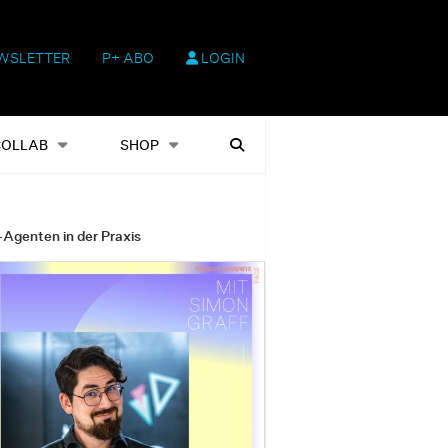
WSLETTER
P+ ABO
LOGIN
hop
Heftausgaben
Suchen
COLLAB
SHOP
-Agenten in der Praxis