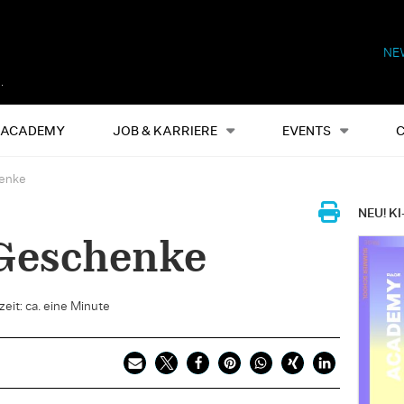
NE
Alles
Events
S
ACADEMY
JOB & KARRIERE
EVENTS
henke
NEU! KI
 Geschenke
eit: ca. eine Minute