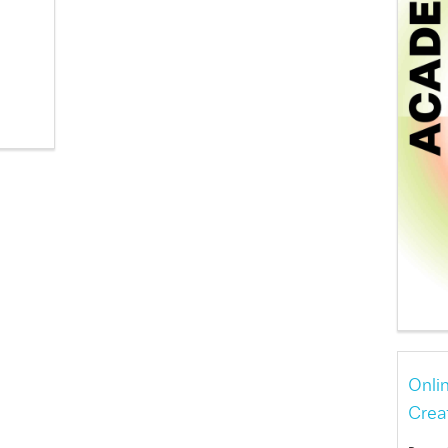
Onli
Crea