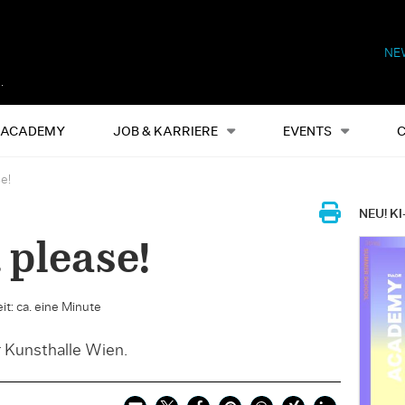
NE
Alles
Events
S
ACADEMY
JOB & KARRIERE
EVENTS
e!
NEU! KI
 please!
it: ca. eine Minute
r Kunsthalle Wien.