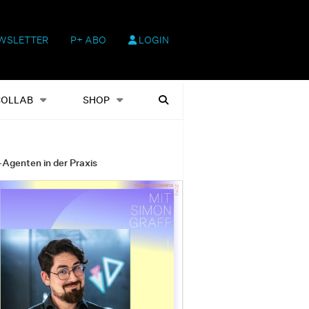
WSLETTER
P+ ABO
LOGIN
hop
Heftausgaben
Suchen
COLLAB
SHOP
-Agenten in der Praxis