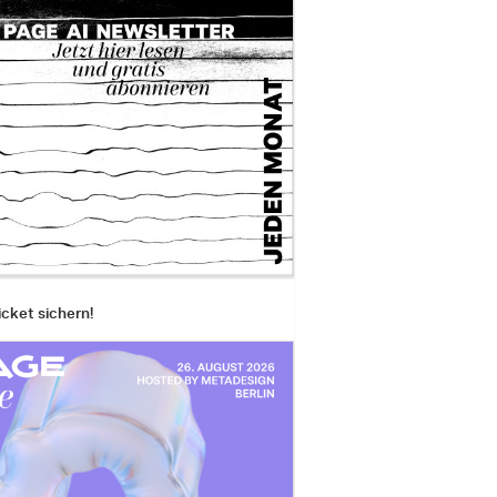
icket sichern!
o Bae, Existing in Costume 1b, 2006