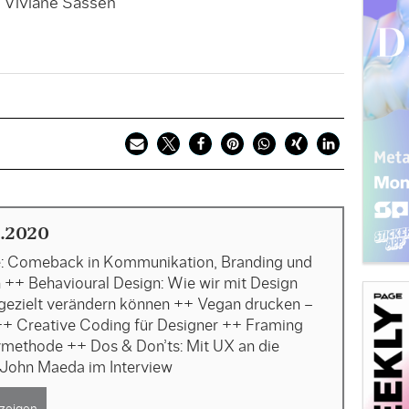
y Viviane Sassen
Bild: Ch
.2020
e: Comeback in Kommunikation, Branding und
 ++ Behavioural Design: Wie wir mit Design
 gezielt verändern können ++ Vegan drucken –
 ++ Creative Coding für Designer ++ Framing
vmethode ++ Dos & Don’ts: Mit UX an die
 John Maeda im Interview