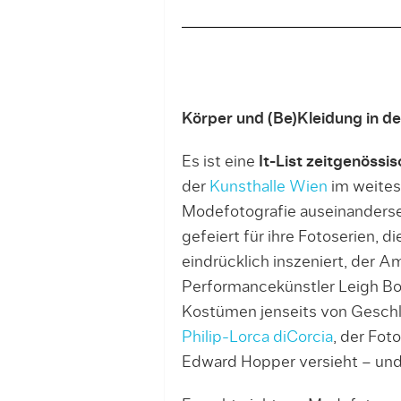
Körper und (Be)Kleidung in de
Es ist eine
It-List zeitgenössi
der
Kunsthalle Wien
im weites
Modefotografie auseinanderse
gefeiert für ihre Fotoserien, d
eindrücklich inszeniert, der A
Performancekünstler Leigh B
Kostümen jenseits von Geschle
Philip-Lorca diCorcia
, der Fot
Edward Hopper versieht – und 