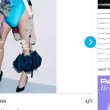
Jetzt T
006
1/7
Chan-Hy