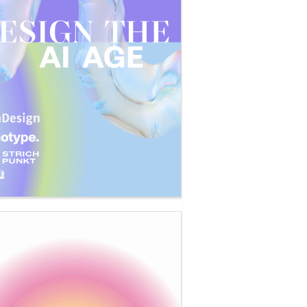
an-Hyo Bae, Courtesy Aando Fine Art, Berlin