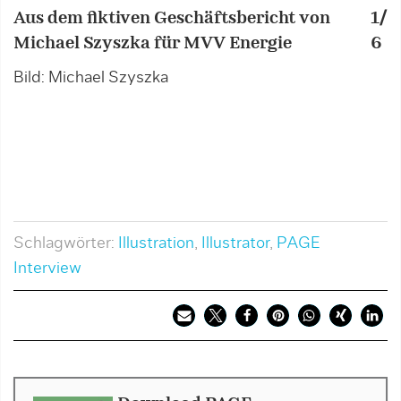
Aus dem fiktiven Geschäftsbericht von
1/
T
Michael Szyszka für MVV Energie
6
b
s
Bild: Michael Szyszka
a
d
K
R
B
Schlagwörter:
Illustration
,
Illustrator
,
PAGE
Interview