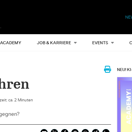
NE
Alles
Events
S
ACADEMY
JOB & KARRIERE
EVENTS
NEU! KI
ühren
eit: ca. 2 Minuten
gegnen?