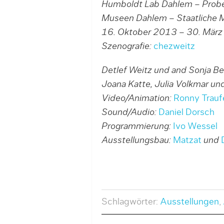
Humboldt Lab Dahlem – Prob
Museen Dahlem – Staatliche M
16. Oktober 2013 – 30. Mär
Szenografie:
chezweitz
Detlef Weitz und and Sonja B
Joana Katte, Julia Volkmar un
Video/Animation:
Ronny Traufe
Sound/Audio:
Daniel Dorsch
Programmierung:
Ivo Wessel
Ausstellungsbau:
Matzat
und
Schlagwörter:
Ausstellungen
,