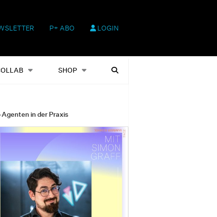
WSLETTER
P+ ABO
LOGIN
hop
Heftausgaben
Suchen
COLLAB
SHOP
-Agenten in der Praxis