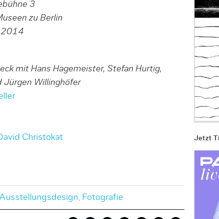
ebühne 3
useen zu Berlin
z 2014
eeck
mit Hans Hagemeister, Stefan Hurtig,
d Jürgen Willinghöfer
ller
David Christokat
Jetzt T
Ausstellungsdesign
,
Fotografie