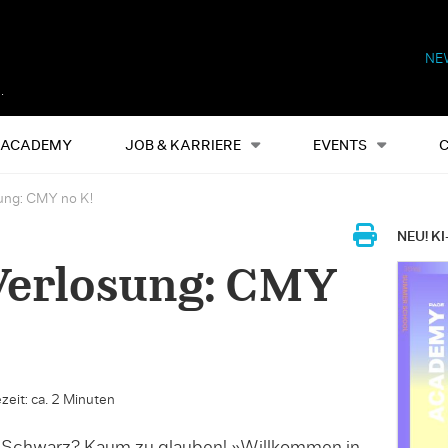
NE
Alles
Events
S
ACADEMY
JOB & KARRIERE
EVENTS
ung: CMY no K!
NEU! KI
Verlosung: CMY
zeit: ca. 2 Minuten