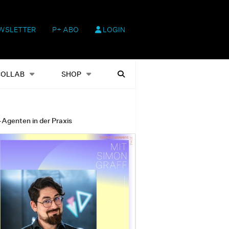
WSLETTER
P+ ABO
LOGIN
hop
Heftausgaben
Suchen
COLLAB
SHOP
-Agenten in der Praxis