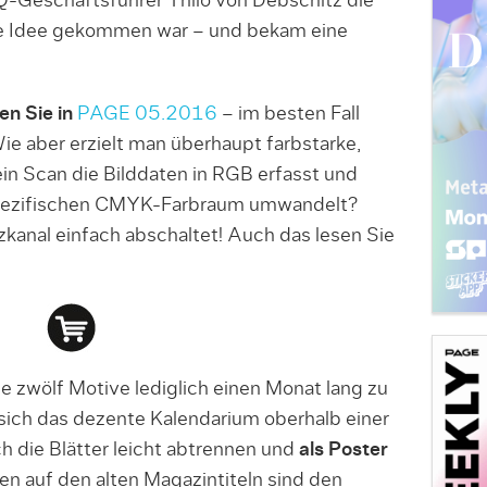
er Q-Geschäftsführer Thilo von Debschitz die
äge Idee gekommen war – und bekam eine
en Sie in
PAGE 05.2016
– im besten Fall
e aber erzielt man überhaupt farbstarke,
n Scan die Bilddaten in RGB erfasst und
kspezifischen CMYK-Farbraum umwandelt?
anal einfach abschaltet! Auch das lesen Sie
die zwölf Motive lediglich einen Monat lang zu
sich das dezente Kalendarium oberhalb einer
ch die Blätter leicht abtrennen und
als Poster
n auf den alten Magazintiteln sind den