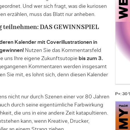
ordnet. Und wer sich fragt, was die kuriosen
hten erzählen, muss das Blatt nur anheben.
ung teilnehmen: DAS GEWINNSPIEL
ren Kalender mit Coverillustrationen in
 gewinnen!
Nutzen Sie das Kommentarsfeld
Sie uns Ihre eigene Zukunftsutopie
bis zum 3.
ingegangenen Kommentaren werden insgesamt
n Sie mit, es lohnt sich, denn diesen Kalender
P+: 30
ens nicht nur durch Szenen einer vor 80 Jahren
uch durch seine eigentümliche Farbwirkung
eit, die uns in eine andere Zeit katapultieren.
entstehen kann, wenn Kreative, Drucker,
ller an einem Strang ziehen.