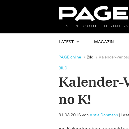
LATEST
MAGAZIN
PAGE online
Bild
Kalender-Verlos
BILD
Kalender-
no K!
31.03.2016
von
Antje Dohmann
|
Lese