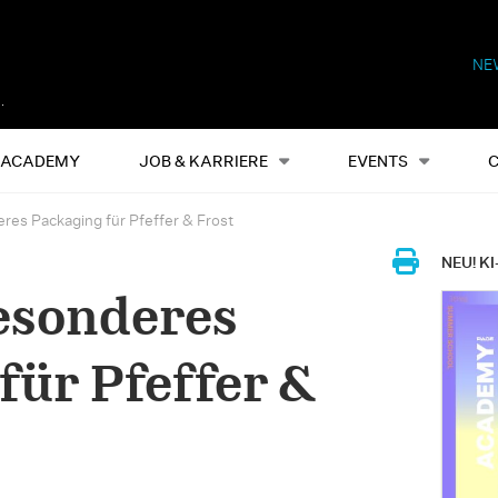
NE
Alles
Events
S
ACADEMY
JOB & KARRIERE
EVENTS
res Packaging für Pfeffer & Frost
NEU! KI
esonderes
für Pfeffer &