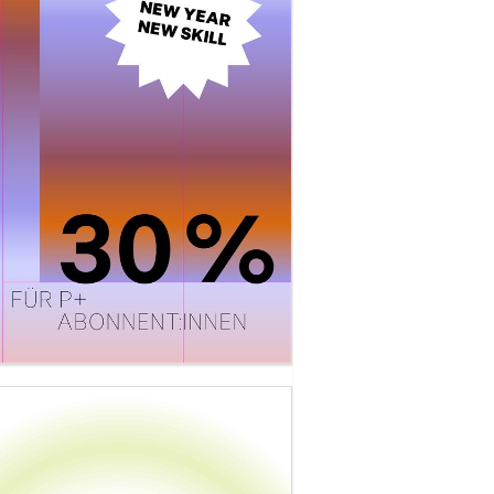
&Frost
LIJOT