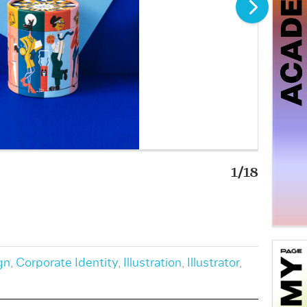
1/18
Pfeffer
Bild: EL
gn
,
Corporate Identity
,
Illustration
,
Illustrator
,