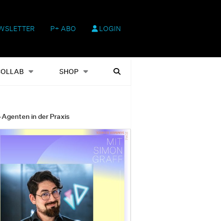
WSLETTER
P+ ABO
LOGIN
hop
Heftausgaben
Suchen
COLLAB
SHOP
-Agenten in der Praxis