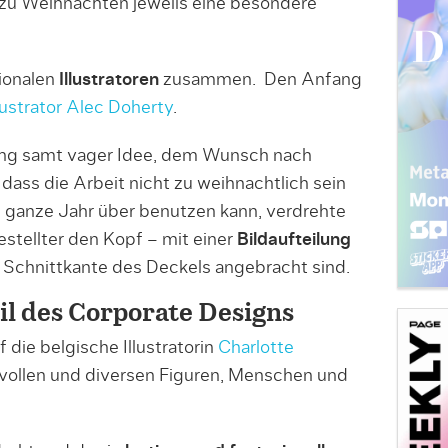
 zu Weihnachten jeweils eine besondere
tionalen
Illustratoren
zusammen. Den Anfang
lustrator Alec Doherty
.
ing samt vager Idee, dem Wunsch nach
 dass die Arbeit nicht zu weihnachtlich sein
s ganze Jahr über benutzen kann, verdrehte
tellter den Kopf – mit einer
Bildaufteilung
er Schnittkante des Deckels angebracht sind.
eil des Corporate Designs
f die belgische Illustratorin
Charlotte
evollen und diversen Figuren, Menschen und