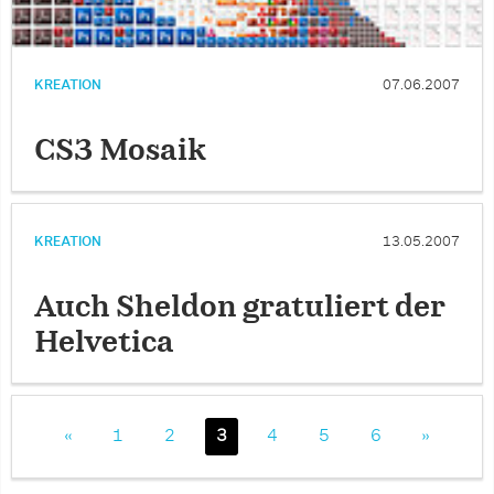
KREATION
07.06.2007
CS3 Mosaik
KREATION
13.05.2007
Auch Sheldon gratuliert der
Helvetica
«
1
2
3
4
5
6
»