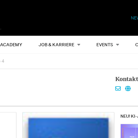
NE
Alles
Events
S
ACADEMY
JOB & KARRIERE
EVENTS
e 4
Kontak
NEU! KI-