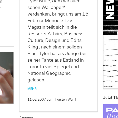
Tyler Brûlé, dem wir auch
n
schon Wallpaper*
n
verdanken, bringt uns am 15.
Februar Monocle. Das
Magazin teilt sich in die
Ressorts Affairs, Business,
Culture, Design und Edits.
Klingt nach einem soliden
Plan. Tyler hat als Junge bei
seiner Tante aus Estland in
Toronto viel Spiegel und
National Geographic
gelesen…
MEHR
Jetzt Ti
11.02.2007
von Thorsten Wulff