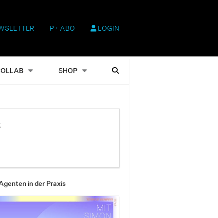
WSLETTER
P+ ABO
LOGIN
hop
Heftausgaben
Suchen
COLLAB
SHOP
t
Agenten in der Praxis