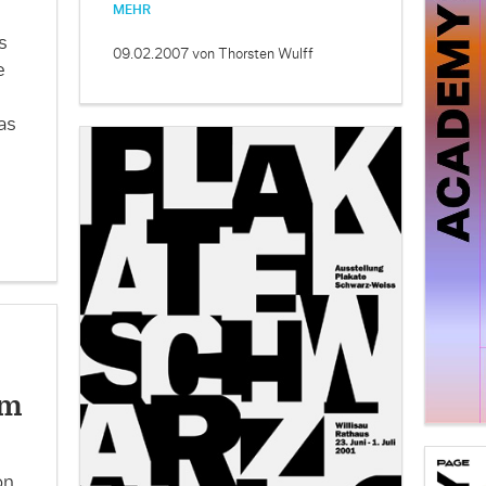
MEHR
s
09.02.2007
von Thorsten Wulff
e
as
im
on