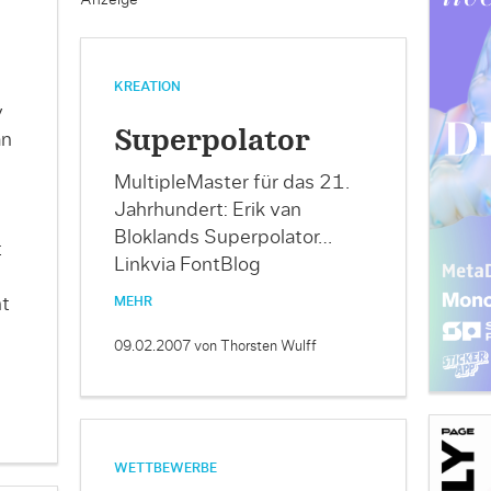
Anzeige
KREATION
v
Superpolator
an
MultipleMaster für das 21.
n
Jahrhundert: Erik van
Bloklands Superpolator…
t
Linkvia FontBlog
MEHR
t
09.02.2007
von Thorsten Wulff
WETTBEWERBE