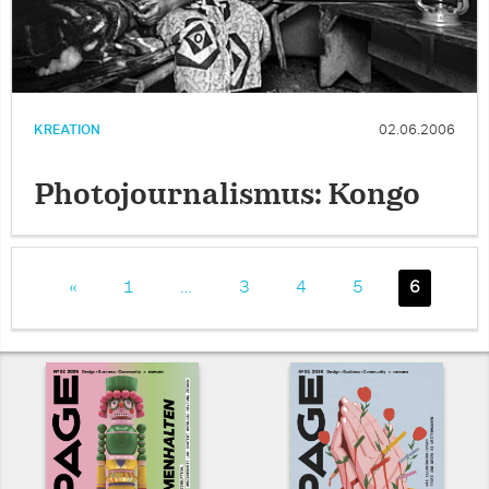
KREATION
02.06.2006
Photojournalismus: Kongo
«
1
…
3
4
5
6