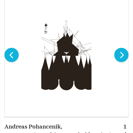
Andreas Pohancenik,
1
A