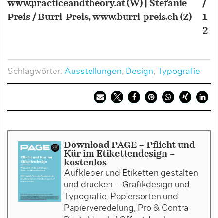
www.practiceandtheory.at (W) | Stefanie
/
K
Preis / Burri-Preis, www.burri-preis.ch (Z)
1
J
2
w
Schlagwörter:
Ausstellungen
,
Design
,
Typografie
Download PAGE - Pflicht und
Kür im Etikettendesign -
kostenlos
Aufkleber und Etiketten gestalten
und drucken – Grafikdesign und
Typografie, Papiersorten und
Papierveredelung, Pro & Contra