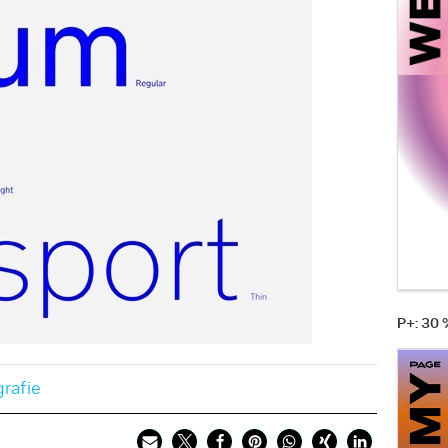
P+: 30
rafie