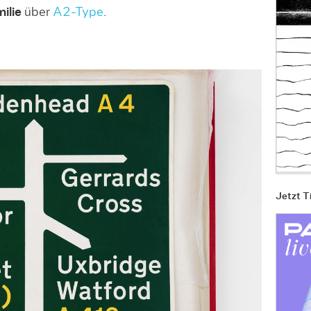
ilie
über
A2-Type
.
Jetzt T