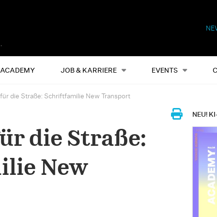
NE
Alles
Events
S
ACADEMY
JOB & KARRIERE
EVENTS
 für die Straße: Schriftfamilie New Transport
NEU! KI
ür die Straße:
ilie New