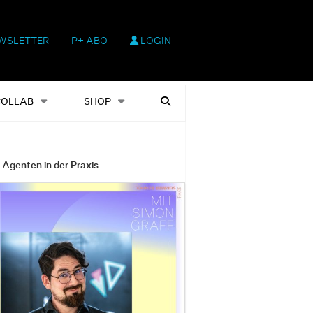
WSLETTER
P+ ABO
LOGIN
hop
Heftausgaben
Suchen
COLLAB
SHOP
-Agenten in der Praxis