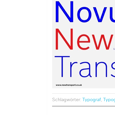
Schlagwörter:
Typograf
,
Typog