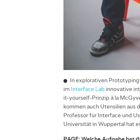
In explorativen Prototypin
im
Interface Lab
innovative in
it-yourself-Prinzip à la McGy
kommen auch Utensilien aus 
Professor für Interface und U
Universität in Wuppertal hat e
PAGE: Welche Aufgabe hat da