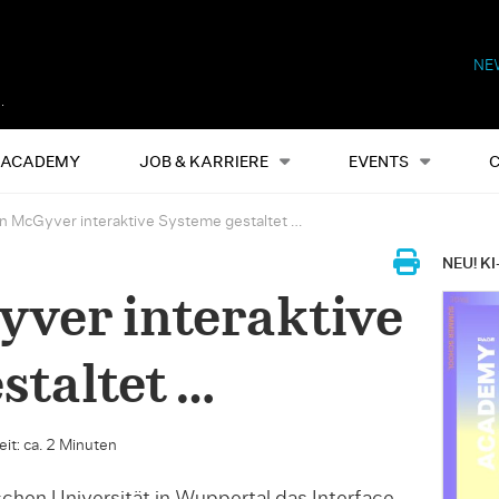
NE
Alles
Events
S
ACADEMY
JOB & KARRIERE
EVENTS
 McGyver interaktive Systeme gestaltet …
NEU! KI
ver interaktive
staltet …
it: ca. 2 Minuten