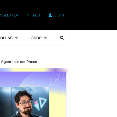
WSLETTER
P+ ABO
LOGIN
hop
Heftausgaben
Suchen
COLLAB
SHOP
-Agenten in der Praxis