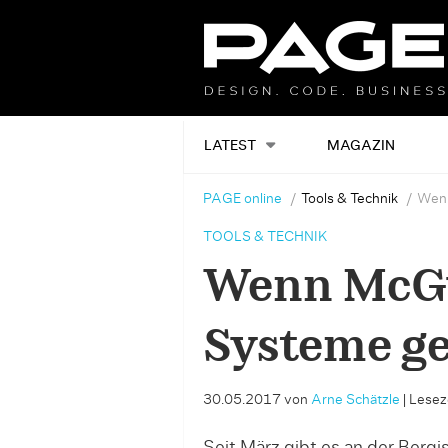
LATEST
MAGAZIN
PAGE online
Tools & Technik
Wenn
TOOLS & TECHNIK
Wenn McGy
Systeme ge
30.05.2017
von
Arne Schätzle
|
Leseze