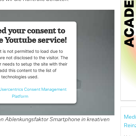
d your consent to
e Youtube service!
t is not permitted to load due to
are not disclosed to the visitor. The
 needs to setup the site with their
dd this content to the list of
technologies used.
Usercentrics Consent Management
Platform
Medi
den Ablenkungsfaktor Smartphone in kreativen
Rein