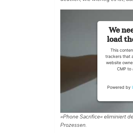
We nee
load th
This conten
trackers that 
website owner
CMP to a
Powered by
»Phone Sacrifice« eliminiert 
Prozessen.