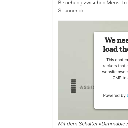
Beziehung zwischen Mensch u
Spannende.
We nee
load th
This conten
trackers that 
website owner
CMP to a
Powered by
Mit dem Schalter »Dimmable AI