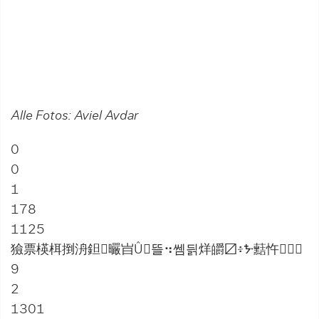
Alle Fotos:
Aviel Avdar
0
0
1
178
1125
獫票楧栮捯洀鉭曮㞱Û뜰⠲쎔딁烊皭〼፥ᙼ䕸忤઱
9
2
1301