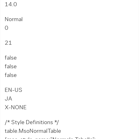
14.0
Normal
0
21
false
false
false
EN-US
JA
X-NONE
/* Style Definitions */
table.MsoNormalTable