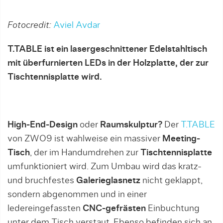
Fotocredit:
Aviel Avdar
T.TABLE ist ein lasergeschnittener Edelstahltisch
mit überfurnierten LEDs in der Holzplatte, der zur
Tischtennisplatte wird.
High-End-Design
oder
Raumskulptur?
Der
T.TABLE
von ZWO9 ist wahlweise ein massiver
Meeting-
Tisch
, der im Handumdrehen zur
Tischtennisplatte
umfunktioniert wird. Zum Umbau wird das kratz-
und bruchfestes
Galerieglasnetz
nicht geklappt,
sondern abgenommen und in einer
ledereingefassten
CNC-gefrästen
Einbuchtung
unter dem Tisch verstaut. Ebenso befinden sich an