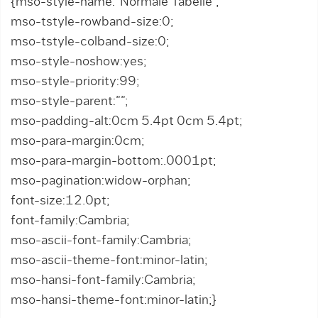
{mso-style-name:”Normale Tabelle”;
mso-tstyle-rowband-size:0;
mso-tstyle-colband-size:0;
mso-style-noshow:yes;
mso-style-priority:99;
mso-style-parent:””;
mso-padding-alt:0cm 5.4pt 0cm 5.4pt;
mso-para-margin:0cm;
mso-para-margin-bottom:.0001pt;
mso-pagination:widow-orphan;
font-size:12.0pt;
font-family:Cambria;
mso-ascii-font-family:Cambria;
mso-ascii-theme-font:minor-latin;
mso-hansi-font-family:Cambria;
mso-hansi-theme-font:minor-latin;}