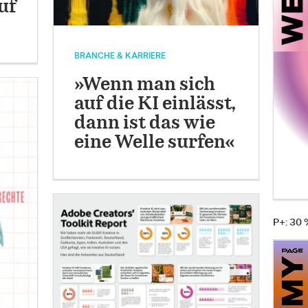
uf
BRANCHE & KARRIERE
»Wenn man sich
auf die KI einlässt,
dann ist das wie
eine Welle surfen«
P+: 30