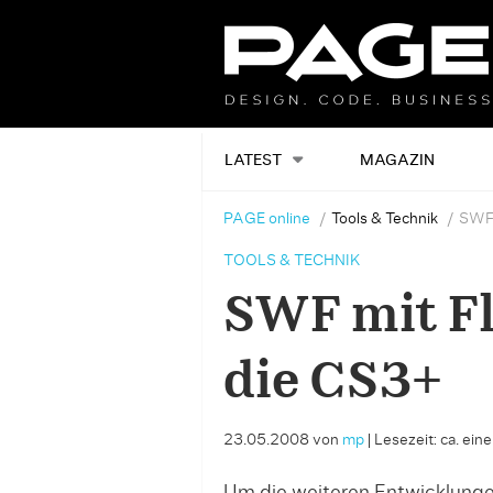
LATEST
MAGAZIN
PAGE online
Tools & Technik
SWF 
TOOLS & TECHNIK
SWF mit Fl
die CS3+
23.05.2008
von
mp
|
Lesezeit: ca. ein