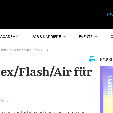
NE
Alles
Events
S
ACADEMY
JOB & KARRIERE
EVENTS
mit Flex/Flash/Air für die CS3+
NEU! KI
ex/Flash/Air für
e Minute