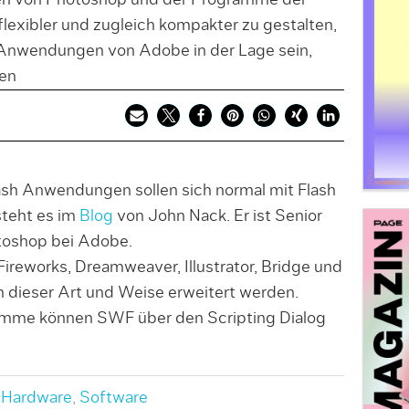
en von Photoshop und der Programme der
flexibler und zugleich kompakter zu gestalten,
r Anwendungen von Adobe in der Lage sein,
en
ash Anwendungen sollen sich normal mit Flash
steht es im
Blog
von John Nack. Er ist Senior
oshop bei Adobe.
ireworks, Dreamweaver, Illustrator, Bridge und
 dieser Art und Weise erweitert werden.
mme können SWF über den Scripting Dialog
,
Hardware
,
Software