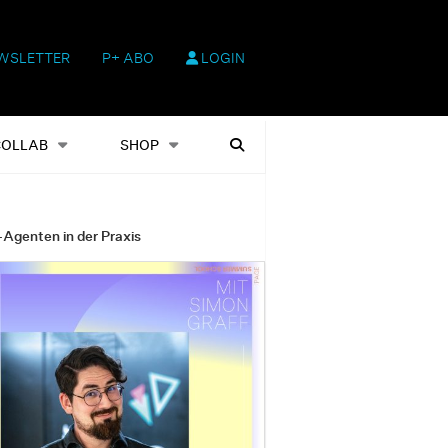
WSLETTER
P+ ABO
LOGIN
hop
Heftausgaben
Suchen
COLLAB
SHOP
-Agenten in der Praxis