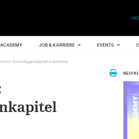
NE
Alles
Events
S
ACADEMY
JOB & KARRIERE
EVENTS
troom: Grundlagenkapitel kostenlos
NEU! KI
:
nkapitel