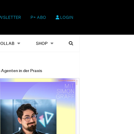
WSLETTER
P+ ABO
LOGIN
hop
Heftausgaben
Suchen
COLLAB
SHOP
-Agenten in der Praxis