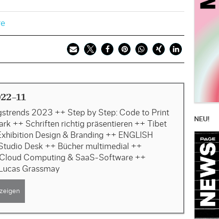
re
22-11
gstrends 2023 ++ Step by Step: Code to Print
NEU!
rk ++ Schriften richtig präsentieren ++ Tibet
xhibition Design & Branding ++ ENGLISH
tudio Desk ++ Bücher multimedial ++
 Cloud Computing & SaaS-Software ++
: Lucas Grassmay
zeigen