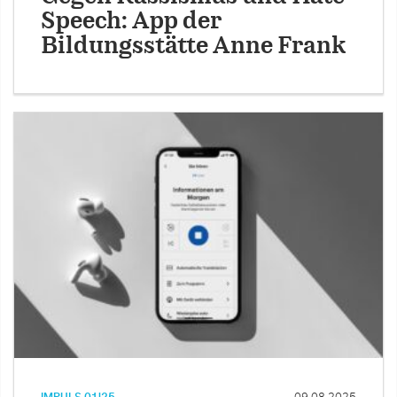
Speech: App der
Bildungsstätte Anne Frank
IMPULS 01|25
09.08.2025