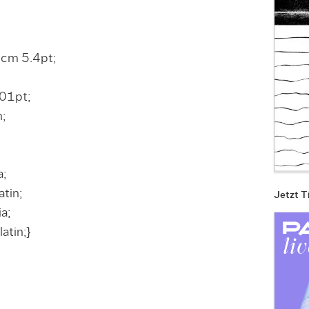
cm 5.4pt;
01pt;
;
a;
tin;
Jetzt T
a;
atin;}