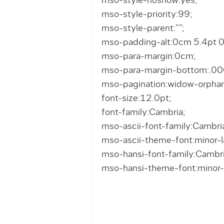
mso-style-noshow:yes;
mso-style-priority:99;
mso-style-parent:””;
mso-padding-alt:0cm 5.4pt 0
mso-para-margin:0cm;
mso-para-margin-bottom:.00
mso-pagination:widow-orphan
font-size:12.0pt;
font-family:Cambria;
mso-ascii-font-family:Cambri
mso-ascii-theme-font:minor-la
mso-hansi-font-family:Cambri
mso-hansi-theme-font:minor-l