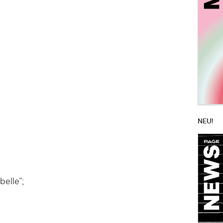
NEU!
elle”;