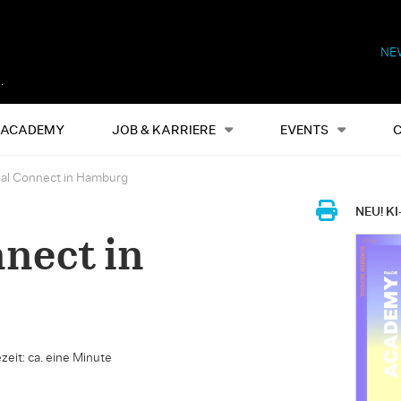
NE
Alles
Events
S
ACADEMY
JOB & KARRIERE
EVENTS
al Connect in Hamburg
NEU! KI
nect in
zeit: ca. eine Minute