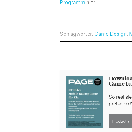
Programm
hier.
Schlagwörter:
Game Design
,
M
Downloa
Game für
So realisi
preisgekr
Produkt an