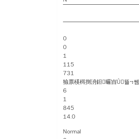
N
0
0
1
115
731
獫票楧栮捯洀鉭曮㞱Û뜰⠲쎔
6
1
845
14.0
Normal