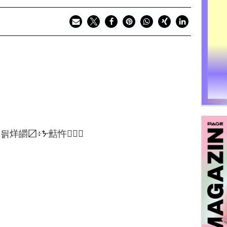
딁烊皭〼፥ᙼ䕸忤઱