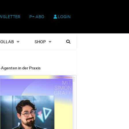
WSLETTER
P+ ABO
LOGIN
hop
Heftausgaben
Suchen
COLLAB
SHOP
-Agenten in der Praxis