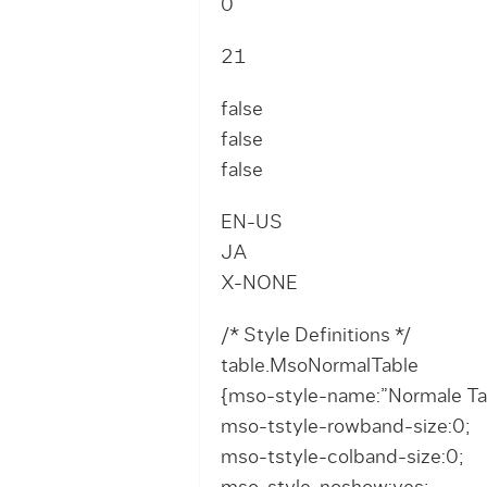
0
21
false
false
false
EN-US
JA
X-NONE
/* Style Definitions */
table.MsoNormalTable
{mso-style-name:”Normale Tab
mso-tstyle-rowband-size:0;
mso-tstyle-colband-size:0;