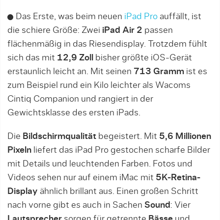
Das Erste, was beim neuen
iPad Pro
auffällt, ist
die schiere Größe: Zwei
iPad Air 2
passen
flächenmäßig in das Riesendisplay. Trotzdem fühlt
sich das mit
12,9 Zoll
bisher größte iOS-Gerät
erstaunlich leicht an. Mit seinen
713 Gramm
ist es
zum Beispiel rund ein Kilo leichter als Wacoms
Cintiq Companion und rangiert in der
Gewichtsklasse des ersten iPads.
Die
Bildschirmqualität
begeistert. Mit
5,6 Millionen
Pixeln
liefert das iPad Pro gestochen scharfe Bilder
mit Details und leuchtenden Farben. Fotos und
Videos sehen nur auf einem iMac mit
5K-Retina-
Display
ähnlich brillant aus. Einen großen Schritt
nach vorne gibt es auch in Sachen
Sound
: Vier
Lautsprecher
sorgen für getrennte
Bässe
und