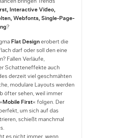
hancen bringen Trends
rst, Interactive Video,
elten, Webfonts, Single-Page-
ing
?
igma
Flat Design
erobert die
lach darf oder soll den eine
n? Fallen Verläufe,
er Schatteneffekte auch
 des derzeit viel geschmähten
he, modulare Layouts werden
lb öfter sehen, weil immer
»
Mobile First
« folgen. Der
 perfekt, um sich auf das
trieren, schießt manchmal
s.
cht es nicht immer, wenn