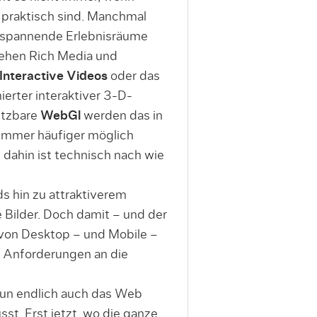
 praktisch sind. Manchmal
n spannende Erlebnisräume
gehen Rich Media und
Interactive Videos
oder das
ierter interaktiver 3-D-
utzbare
WebGl
werden das in
 immer häufiger möglich
dahin ist technisch nach wie
ds hin zu attraktiverem
Bilder. Doch damit – und der
von Desktop – und Mobile –
e Anforderungen an die
un endlich auch das Web
st. Erst jetzt, wo die ganze