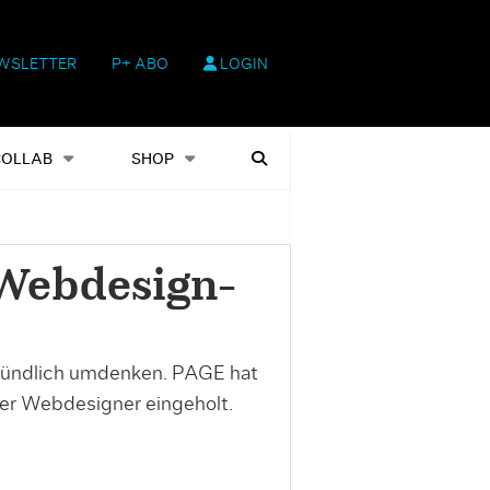
WSLETTER
P+ ABO
LOGIN
hop
Heftausgaben
Suchen
COLLAB
SHOP
»Webdesign-
ründlich umdenken. PAGE hat
er Webdesigner eingeholt.