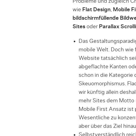
Probleme und zugleich C
wie
Flat Design
,
Mobile Fi
bildschirmfüllende Bildw
Sites
oder
Parallax Scroll
Das Gestaltungsparad
mobile Welt. Doch wie f
Website tatsächlich sei
abgeflachte Kanten od
schon in die Kategorie
Skeuomorphismus. Flac
wir künftig allein desha
mehr Sites dem Motto 
Mobile First Ansatz ist
Wesentliche zu konzen
aber über das Ziel hinau
Selbstverständlich rei