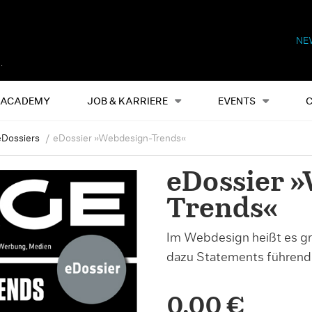
NE
Alles
Events
S
ACADEMY
JOB & KARRIERE
EVENTS
eDossiers
eDossier »Webdesign-Trends«
eDossier 
Trends«
Im Webdesign heißt es g
dazu Statements führend
0,00 €