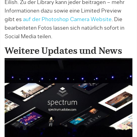
Eilish. Zu der Library kann jeder beitragen – mehr
Informationen dazu sowie eine Limited Preview
gibt es
auf der Photoshop Camera Website
. Die
bearbeiteten Fotos lassen sich natürlich sofort in
Social Media teilen.
Weitere Updates und News