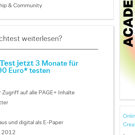
ship & Community
htest weiterlesen?
est jetzt
3 Monate für
90 Euro* testen
Zugriff auf alle PAGE+ Inhalte
ter
Onli
us und digital als E-Paper
Crea
is 2012