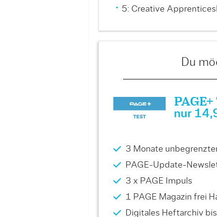
5: Creative Apprentice
Du möc
PAGE+ T
nur 14,
3 Monate unbegrenzter 
PAGE-Update-Newslet
3 x PAGE Impuls
1 PAGE Magazin frei Ha
Digitales Heftarchiv b