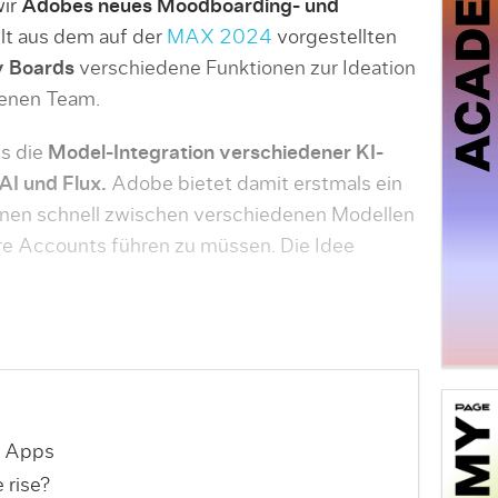
wir
Adobes neues Moodboarding- und
t aus dem auf der
MAX 2024
vorgestellten
y Boards
verschiedene Funktionen zur Ideation
genen Team.
gs die
Model-Integration verschiedener KI-
I und Flux.
Adobe bietet damit erstmals ein
nnen schnell zwischen verschiedenen Modellen
e Accounts führen zu müssen. Die Idee
e Apps
 rise?