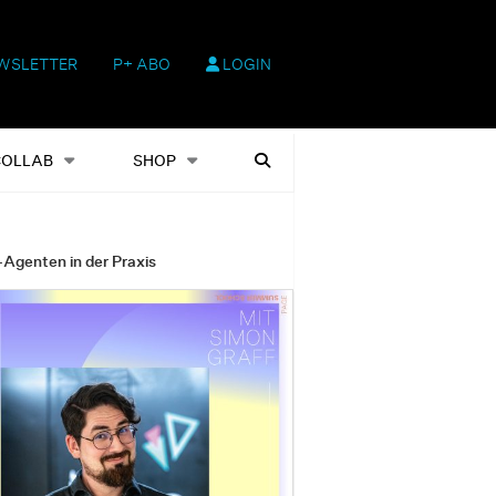
WSLETTER
P+ ABO
LOGIN
hop
Heftausgaben
Suchen
COLLAB
SHOP
-Agenten in der Praxis