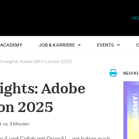
NE
Alles
Events
S
ACADEMY
JOB & KARRIERE
EVENTS
5 Insights: Adobe MAX London 2025
NEU! KI
sights: Adobe
on 2025
: ca. 3 Minuten