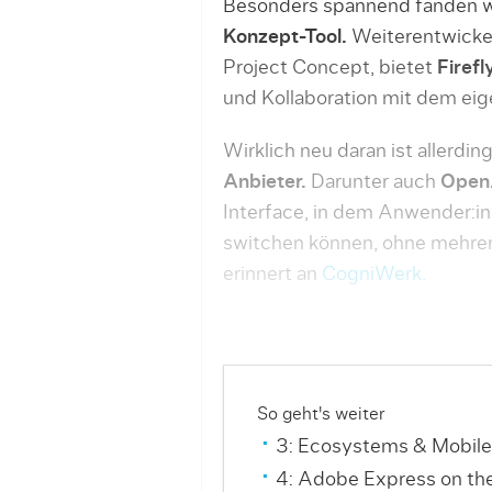
Besonders spannend fanden 
Konzept-Tool.
Weiterentwickel
Project Concept, bietet
Firefl
und Kollaboration mit dem ei
Wirklich neu daran ist allerdin
Anbieter.
Darunter auch
OpenA
Interface, in dem Anwender:i
switchen können, ohne mehrer
erinnert an
CogniWerk.
So geht's weiter
3: Ecosystems & Mobil
4: Adobe Express on the