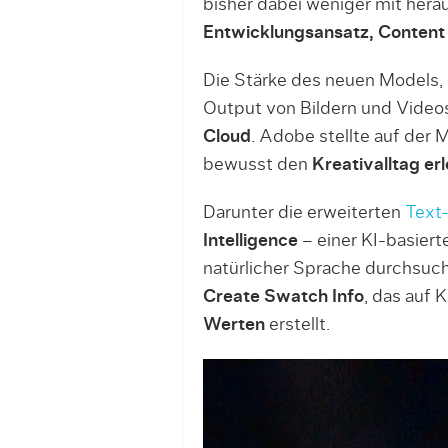
bisher dabei weniger mit herau
Entwicklungsansatz, Content 
Die Stärke des neuen Models,
Output von Bildern und Video
Cloud
. Adobe stellte auf der 
bewusst den
Kreativalltag er
Darunter die erweiterten
Text-
Intelligence
– einer KI-basiert
natürlicher Sprache durchsuch
Create Swatch Info
, das auf 
Werten
erstellt.