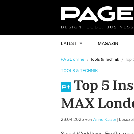
LATEST
MAGAZIN
PAGE online
Tools & Technik
Top 
TOOLS & TECHNIK
Top 5 In
MAX Lond
29.04.2025
von
Anne Kaiser
|
Lesezeit