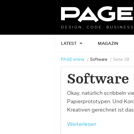
LATEST
MAGAZIN
PAGE online
Software
Seite 38
Software
Okay, natürlich scribbeln v
Papierprototypen. Und Konz
Kreativen gerechnet ist das
Weiterlesen