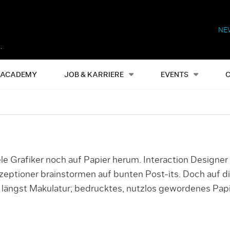
NE
Alles
Events
S
ACADEMY
JOB & KARRIERE
EVENTS
iele Grafiker noch auf Papier herum. Interaction Designe
eptioner brainstormen auf bunten Post-its. Doch auf d
 längst Makulatur; bedrucktes, nutzlos gewordenes Papie