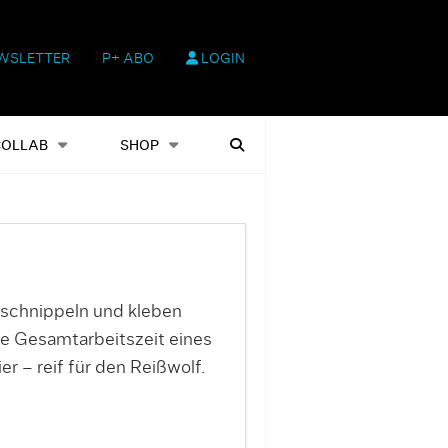
WSLETTER
P+ ABO
LOGIN
hop
Heftausgaben
Suchen
COLLAB
SHOP
r schnippeln und kleben
ie Gesamtarbeitszeit eines
r – reif für den Reißwolf.