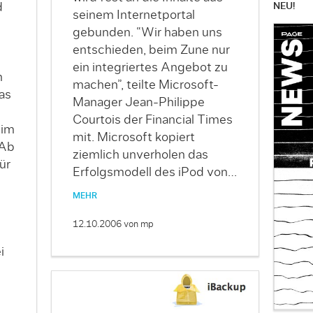
NEU!
d
seinem Internetportal
gebunden. “Wir haben uns
entschieden, beim Zune nur
ein integriertes Angebot zu
n
machen”, teilte Microsoft-
as
Manager Jean-Philippe
Courtois der Financial Times
 im
mit. Microsoft kopiert
 Ab
ziemlich unverholen das
ür
Erfolgsmodell des iPod von…
MEHR
12.10.2006
von mp
i