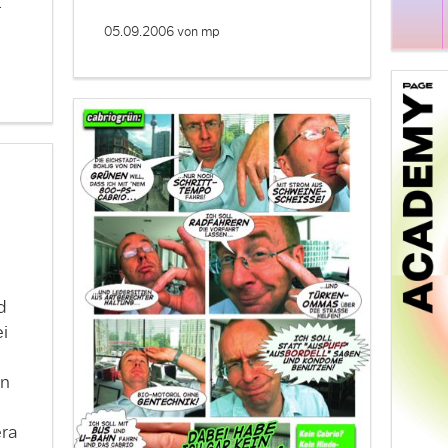
…
05.09.2006
von mp
d
i
en
ra