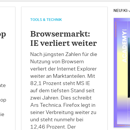
NEU! KI-
TOOLS & TECHNIK
op
Browsermarkt:
IE verliert weiter
Nach jüngsten Zahlen für die
Nutzung von Browsern
verliert der Internet Explorer
weiter an Marktanteilen. Mit
82,1 Prozent steht MS IE
ate
auf dem tiefsten Stand seit
zwei Jahren. Dies schreibt
top
Ars Technica. Firefox legt in
seiner Verbreitung weiter zu
ie
und steht nunmehr bei
12,46 Prozent. Der