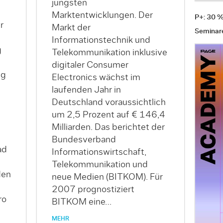
jüngsten
Marktentwicklungen. Der
P+: 30 
r
Markt der
Seminar
Informationstechnik und
g
Telekommunikation inklusive
digitaler Consumer
ig
Electronics wächst im
laufenden Jahr in
Deutschland voraussichtlich
um 2,5 Prozent auf € 146,4
Milliarden. Das berichtet der
Bundesverband
ad
Informationswirtschaft,
Telekommunikation und
den
neue Medien (BITKOM). Für
2007 prognostiziert
ro
BITKOM eine…
MEHR