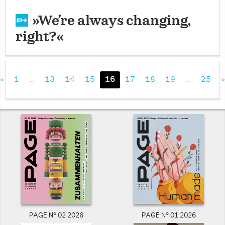
»We’re always changing,
right?«
«
1
…
13
14
15
16
17
18
19
…
25
»
PAGE N° 02 2026
PAGE N° 01 2026