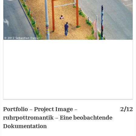
Portfolio – Project Image –
2/12
P
ruhrpottromantik – Eine beobachtende
r
Dokumentation