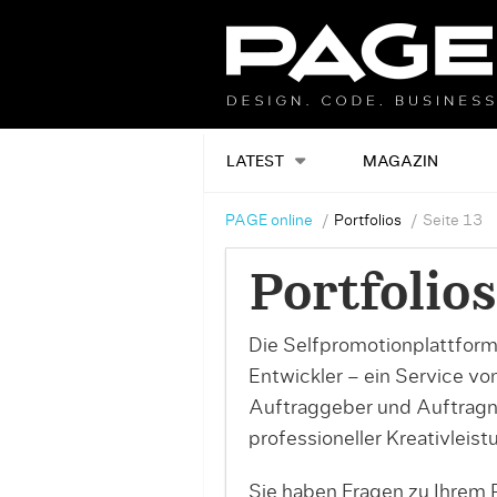
LATEST
MAGAZIN
PAGE online
Portfolios
Seite 13
Portfolios
Die Selfpromotionplattform
Entwickler – ein Service v
Auftraggeber und Auftrag
professioneller Kreativleist
Sie haben Fragen zu Ihrem P