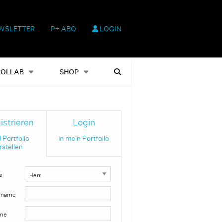
WSLETTER
P+ ABO
LOGIN
hop
Heftausgaben
Suchen
COLLAB
SHOP
istrieren
Login
 Portfolio
in mein Portfolio
rstellen
e
rname
me