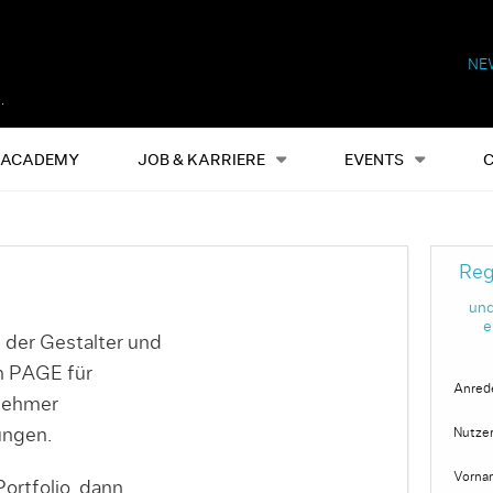
NE
Alles
Events
S
ACADEMY
JOB & KARRIERE
EVENTS
Reg
und
e
 der Gestalter und
on PAGE für
Anred
nehmer
ungen.
Nutze
Vorna
ortfolio, dann