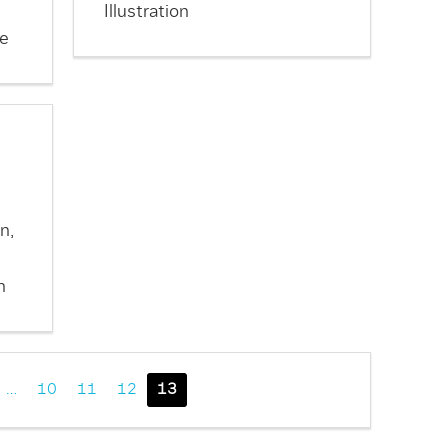
Illustration
ie
n,
n
…
10
11
12
13