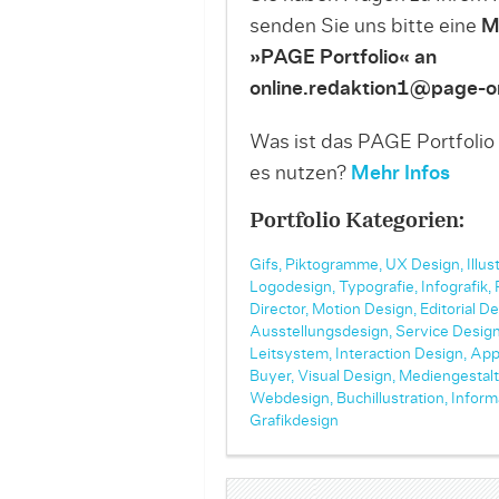
senden Sie uns bitte eine
M
»PAGE Portfolio« an
online.redaktion1@page-on
Was ist das PAGE Portfolio
es nutzen?
Mehr Infos
Portfolio Kategorien:
Gifs,
Piktogramme,
UX Design,
Illus
Logodesign,
Typografie,
Infografik,
Director,
Motion Design,
Editorial De
Ausstellungsdesign,
Service Design
Leitsystem,
Interaction Design,
App
Buyer,
Visual Design,
Mediengestalt
Webdesign,
Buchillustration,
Inform
Grafikdesign