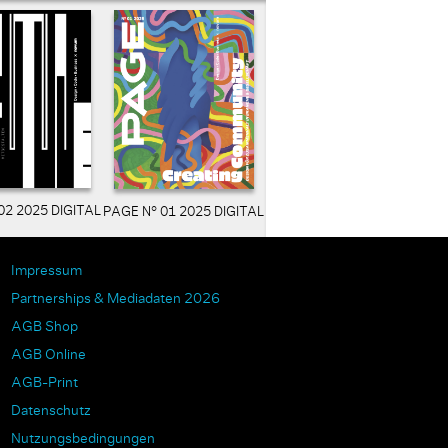
02 2025 DIGITAL
PAGE N° 01 2025 DIGITAL
Impressum
Partnerships & Mediadaten 2026
AGB Shop
AGB Online
AGB-Print
Datenschutz
Nutzungsbedingungen