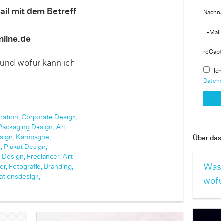
ail mit dem Betreff
Nachn
E-Mail
line.de
reCap
 und wofür kann ich
Ich
Daten
tration,
Corporate Design,
Packaging Design,
Art
sign,
Kampagne,
Über das 
,
Plakat Design,
 Design,
Freelancer,
Art
Was 
er,
Fotografie,
Branding,
ationsdesign,
wofü