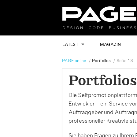
LATEST
MAGAZIN
PAGE online
Portfolios
Seite 13
Portfolios
Die Selfpromotionplattform
Entwickler – ein Service v
Auftraggeber und Auftrag
professioneller Kreativleist
Sie haben Fragen zu Ihrem P