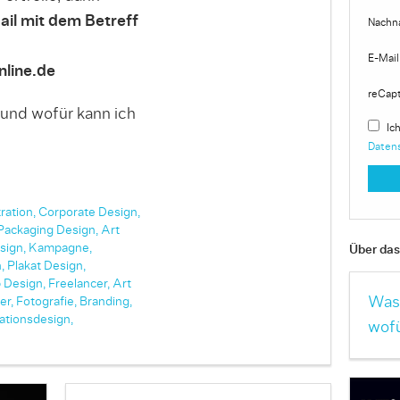
ail mit dem Betreff
Nachn
E-Mail
line.de
reCap
 und wofür kann ich
Ich
Daten
tration,
Corporate Design,
Packaging Design,
Art
sign,
Kampagne,
Über das 
,
Plakat Design,
 Design,
Freelancer,
Art
Was 
er,
Fotografie,
Branding,
ationsdesign,
wofü