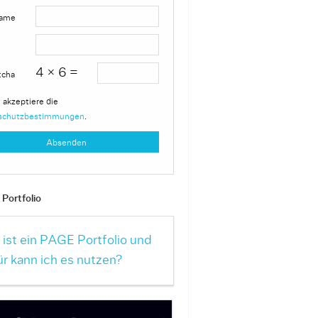
ame
4 × 6 =
tcha
 akzeptiere die
schutzbestimmungen
.
Portfolio
ist ein PAGE Portfolio und
r kann ich es nutzen?