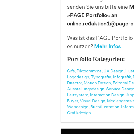
senden Sie uns bitte eine
M
»PAGE Portfolio« an
online.redaktion1@page-on
Was ist das PAGE Portfolio
es nutzen?
Mehr Infos
Portfolio Kategorien:
Gifs,
Piktogramme,
UX Design,
Illus
Logodesign,
Typografie,
Infografik,
Director,
Motion Design,
Editorial De
Ausstellungsdesign,
Service Design
Leitsystem,
Interaction Design,
App
Buyer,
Visual Design,
Mediengestalt
Webdesign,
Buchillustration,
Inform
Grafikdesign