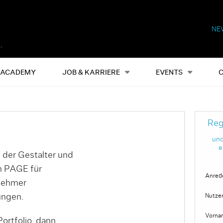
NE
Alles
Events
S
ACADEMY
JOB & KARRIERE
EVENTS
Reg
und
e
 der Gestalter und
on PAGE für
Anred
nehmer
ungen.
Nutze
Vorna
ortfolio, dann