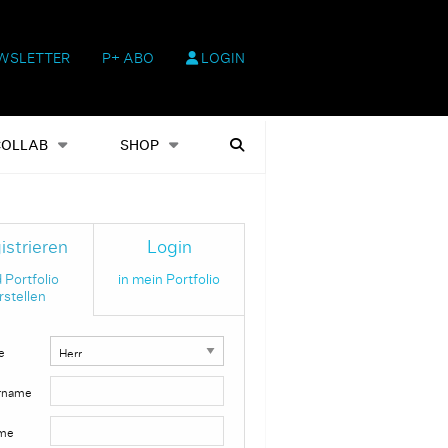
WSLETTER
P+ ABO
LOGIN
hop
Heftausgaben
Suchen
COLLAB
SHOP
istrieren
Login
 Portfolio
in mein Portfolio
rstellen
e
rname
me