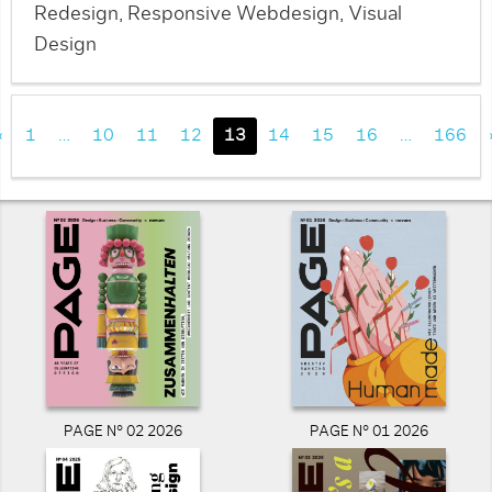
Redesign, Responsive Webdesign, Visual
Design
«
1
…
10
11
12
13
14
15
16
…
166
PAGE N° 02 2026
PAGE N° 01 2026