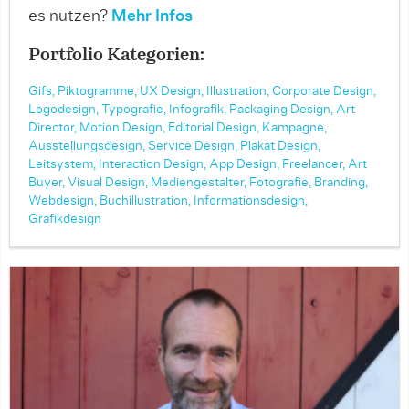
es nutzen?
Mehr Infos
Portfolio Kategorien:
Gifs,
Piktogramme,
UX Design,
Illustration,
Corporate Design,
Logodesign,
Typografie,
Infografik,
Packaging Design,
Art
Director,
Motion Design,
Editorial Design,
Kampagne,
Ausstellungsdesign,
Service Design,
Plakat Design,
Leitsystem,
Interaction Design,
App Design,
Freelancer,
Art
Buyer,
Visual Design,
Mediengestalter,
Fotografie,
Branding,
Webdesign,
Buchillustration,
Informationsdesign,
Grafikdesign