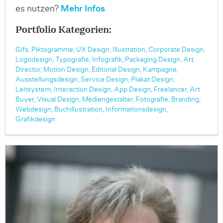
es nutzen?
Mehr Infos
Portfolio Kategorien:
Gifs,
Piktogramme,
UX Design,
Illustration,
Corporate Design,
Logodesign,
Typografie,
Infografik,
Packaging Design,
Art
Director,
Motion Design,
Editorial Design,
Kampagne,
Ausstellungsdesign,
Service Design,
Plakat Design,
Leitsystem,
Interaction Design,
App Design,
Freelancer,
Art
Buyer,
Visual Design,
Mediengestalter,
Fotografie,
Branding,
Webdesign,
Buchillustration,
Informationsdesign,
Grafikdesign