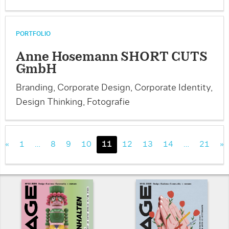
PORTFOLIO
Anne Hosemann SHORT CUTS
GmbH
Branding, Corporate Design, Corporate Identity,
Design Thinking, Fotografie
«
1
…
8
9
10
11
12
13
14
…
21
»