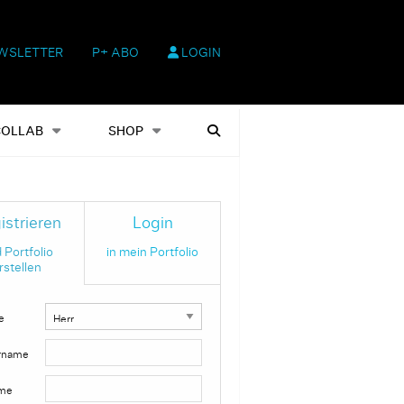
WSLETTER
P+ ABO
LOGIN
hop
Heftausgaben
Suchen
COLLAB
SHOP
istrieren
Login
 Portfolio
in mein Portfolio
rstellen
e
rname
me