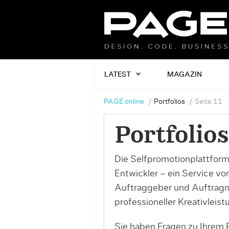
LATEST
MAGAZIN
PAGE online
Portfolios
Seite 11
Portfolios
Die Selfpromotionplattform
Entwickler – ein Service v
Auftraggeber und Auftrag
professioneller Kreativleist
Sie haben Fragen zu Ihrem P