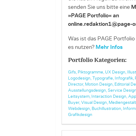
senden Sie uns bitte eine
M
»PAGE Portfolio« an
online.redaktion1@page-on
Was ist das PAGE Portfolio
es nutzen?
Mehr Infos
Portfolio Kategorien:
Gifs,
Piktogramme,
UX Design,
Illus
Logodesign,
Typografie,
Infografik,
Director,
Motion Design,
Editorial De
Ausstellungsdesign,
Service Design
Leitsystem,
Interaction Design,
App
Buyer,
Visual Design,
Mediengestalt
Webdesign,
Buchillustration,
Inform
Grafikdesign