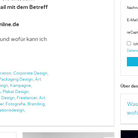
ail mit dem Betreff
Nachn
E-Mail
line.de
reCap
 und wofür kann ich
Ich
Daten
tration,
Corporate Design,
Packaging Design,
Art
sign,
Kampagne,
Über das 
,
Plakat Design,
 Design,
Freelancer,
Art
Was 
er,
Fotografie,
Branding,
ationsdesign,
wofü