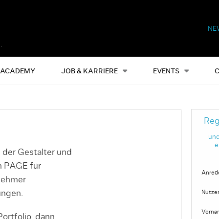
NE
Alles
Events
S
ACADEMY
JOB & KARRIERE
EVENTS
Reg
und
e
 der Gestalter und
on PAGE für
Anred
nehmer
ungen.
Nutze
Vorna
ortfolio, dann