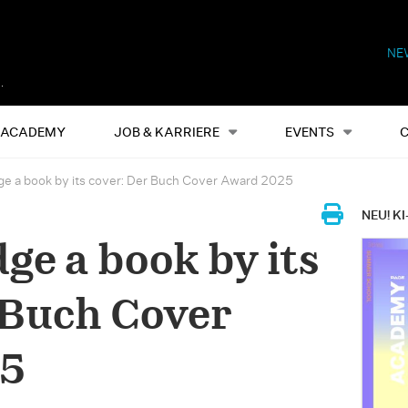
NE
Alles
Events
S
ACADEMY
JOB & KARRIERE
EVENTS
ge a book by its cover: Der Buch Cover Award 2025
NEU! KI
ge a book by its
 Buch Cover
25