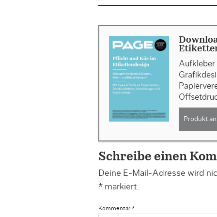
Downloa
Etikette
Aufkleber 
Grafikdesi
Papiervere
Offsetdru
Produkt an
Schreibe einen Ko
Deine E-Mail-Adresse wird nich
*
markiert.
Kommentar
*