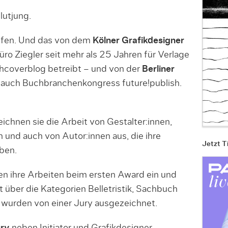
lutjung.
ufen. Und das von dem
Kölner Grafikdesigner
üro Ziegler seit mehr als 25 Jahren für Verlage
hcoverblog betreibt – und von der
Berliner
e auch Buchbranchenkongress future!publish.
ichnen sie die Arbeit von Gestalter:innen,
en und auch von Autor:innen aus, die ihre
Jetzt T
ben.
en ihre Arbeiten beim ersten Award ein und
ilt über die Kategorien Belletristik, Sachbuch
wurden von einer Jury ausgezeichnet.
ry
neben Initiator und Grafikdesigner