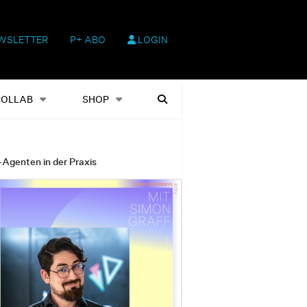
WSLETTER
P+ ABO
LOGIN
hop
Heftausgaben
Suchen
COLLAB
SHOP
-Agenten in der Praxis