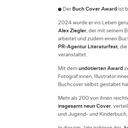
Der
Buch Cover Award
ist b
2024 wurde er ins Leben ger
Alex Ziegler
, der mit seinem B
arbeitet und zudem einen Buc
PR-Agentur Literaturfest
, di
veranstaltet.
Mit dem
undotierten Award
ze
Fotograf:innen, Illustrator:inn
Buchcover selbst gestaltet ha
Mehr als 200 von ihnen reicht
insgesamt neun Cover
, verte
und Jugend- und Kinderbuch, 
In diesem Jahr gehören der
Ju