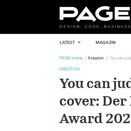
LATEST
MAGAZIN
PAGE online
Kreation
You can jud
KREATION
You can jud
cover: Der
Award 20