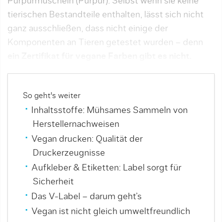
Purpurmuscheln (Purpur). Selbst wenn sie keine
tierischen Bestandteile enthalten, lässt sich nicht
ganz ausschließen, dass nicht einige der
Komponenten an Tieren getestet wurden – denn
ein Zertifikat für vegane Farben gibt es nicht.
So geht's weiter
Inhaltsstoffe: Mühsames Sammeln von
Herstellernachweisen
Vegan drucken: Qualität der
Druckerzeugnisse
Aufkleber & Etiketten: Label sorgt für
Sicherheit
Das V-Label – darum geht’s
Vegan ist nicht gleich umweltfreundlich