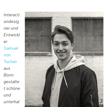
Interacti
ondesig
ner und
Entwickl
er
Samuel
von
Tucher
aus
Bonn
gestalte
t schöne
und
unterhal