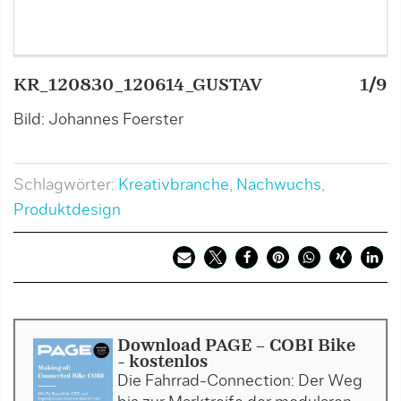
KR_120830_120614_GUSTAV
1/9
G
Bild: Johannes Foerster
B
Schlagwörter:
Kreativbranche
,
Nachwuchs
,
Produktdesign
Download PAGE - COBI Bike
- kostenlos
Die Fahrrad-Connection: Der Weg