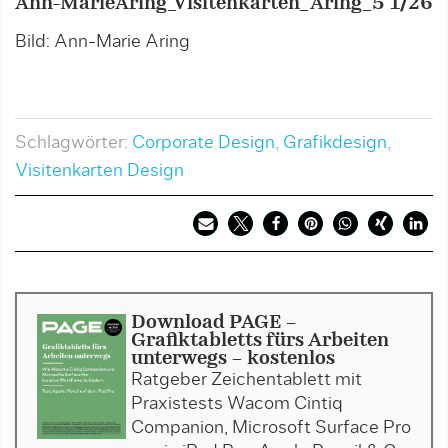
Ann-MarieAring_Visitenkarten_Aring_5
1/26
C
n
Bild: Ann-Marie Aring
B
Schlagwörter:
Corporate Design
,
Grafikdesign
,
Visitenkarten Design
Download PAGE -
Grafiktabletts fürs Arbeiten
unterwegs - kostenlos
Ratgeber Zeichentablett mit
Praxistests Wacom Cintiq
Companion, Microsoft Surface Pro