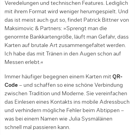
Veredelungen und tech­ni­schen Features. Lediglich
mit ih­rem For­mat wird weniger herumgespielt. Und
das ist meist auch gut so, findet Patrick Bittner von
Maksimovic & Partners: »Sprengt man die
genormte Bank­kartengröße, läuft man Gefahr, dass
Karten auf brutale Art zusammenge­faltet wer­den.
Ich habe das mit Tränen in den Augen schon auf
Messen erlebt.«
Immer häufiger begegnen einem Kar­ten mit
QR-
Code
– und schaffen so eine schöne Verbindung
zwischen Tra­dition und Moderne. Sie vereinfachen
das Einlesen eines Kontakts ins mobile Adressbuch
und verhindern mögliche Fehler beim Abtippen –
was bei einem Namen wie Julia Sysmäläinen
schnell mal passieren kann.