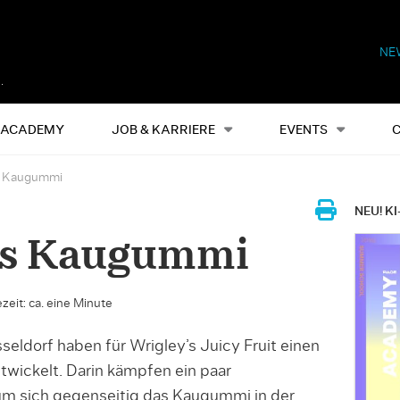
NE
Alles
Events
S
ACADEMY
JOB & KARRIERE
EVENTS
s Kaugummi
NEU! KI
’s Kaugummi
zeit: ca. eine Minute
dorf haben für Wrigley’s Juicy Fruit einen
wickelt. Darin kämpfen ein paar
um sich gegenseitig das Kaugummi in der