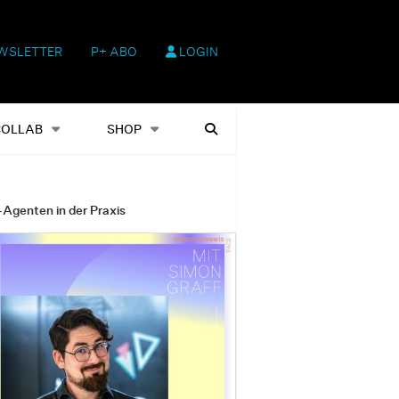
WSLETTER
P+ ABO
LOGIN
hop
Heftausgaben
Suchen
COLLAB
SHOP
-Agenten in der Praxis