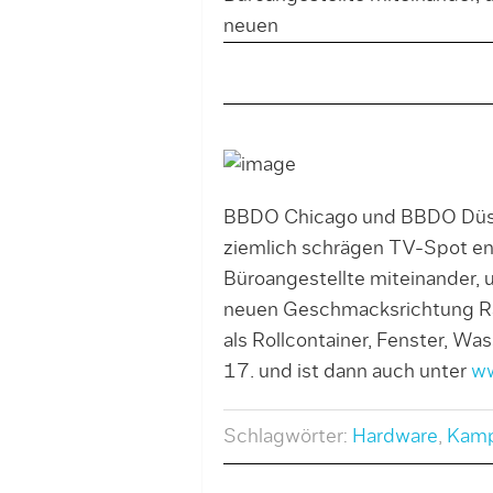
neuen
BBDO Chicago und BBDO Düssel
ziemlich schrägen TV-Spot ent
Büroangestellte miteinander, 
neuen Geschmacksrichtung Ras
als Rollcontainer, Fenster, W
17. und ist dann auch unter
w
Schlagwörter:
Hardware
,
Kam