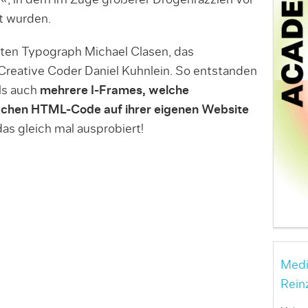
«, in dem im Zuge größerer Drogenrazzien vor
rt wurden.
ten Typograph Michael Clasen, das
reative Coder Daniel Kuhnlein. So entstanden
ls auch
mehrere I-Frames, welche
fachen HTML-Code auf ihrer eigenen Website
das gleich mal ausprobiert!
Medi
Rein