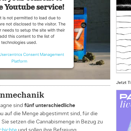
e Youtube service!
t is not permitted to load due to
are not disclosed to the visitor. The
 needs to setup the site with their
dd this content to the list of
technologies used.
Usercentrics Consent Management
Platform
Jetzt T
enmechanik
pagne sind
fünf unterschiedliche
au auf die Menge abgestimmt sind, für die
. Sie setzen die Cannabismenge in Bezug zu
chichte
und sollen ihre Befreiung