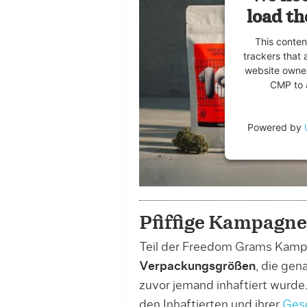
load th
This conten
trackers that 
website owner
CMP to a
Powered by
Pfiffige Kampagn
Teil der Freedom Grams Kam
Verpackungsgrößen
, die gen
zuvor jemand inhaftiert wurde
den Inhaftierten und ihrer
Ges