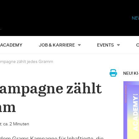
NE
Alles
Events
S
ACADEMY
JOB & KARRIERE
EVENTS
Kampagne zählt jedes Gramm
NEU! KI
Kampagne zählt
mm
: ca. 2 Minuten