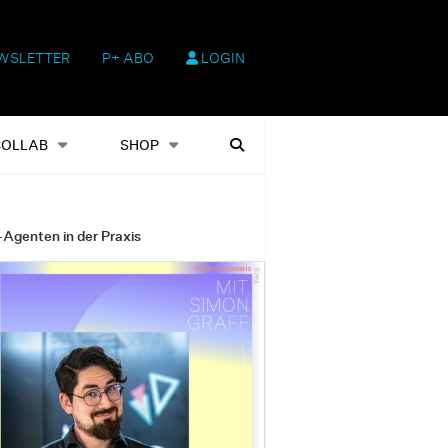
WSLETTER
P+ ABO
LOGIN
hop
Heftausgaben
Suchen
COLLAB
SHOP
-Agenten in der Praxis