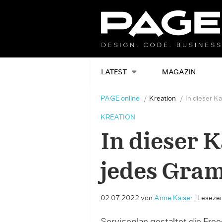
LATEST
MAGAZIN
PAGE online
Kreation
In dieser 
KREATION
In dieser 
jedes Gra
02.07.2022
von
Anne Kaiser
|
Lesezeit