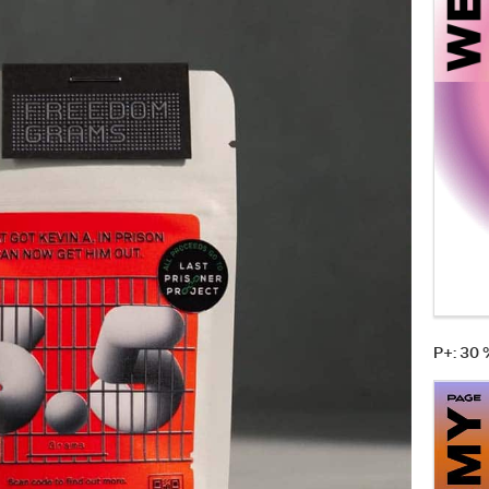
P+: 30