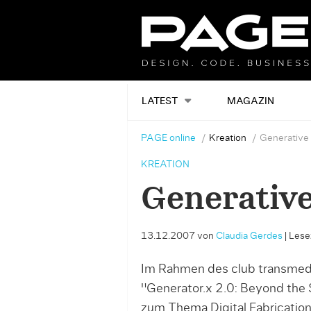
LATEST
MAGAZIN
PAGE online
Kreation
Generative
KREATION
Generative
13.12.2007
von
Claudia Gerdes
|
Lesez
Im Rahmen des club transmedia
"Generator.x 2.0: Beyond the 
zum Thema Digital Fabricatio