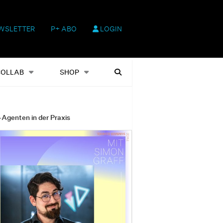
WSLETTER
P+ ABO
LOGIN
hop
Heftausgaben
Suchen
COLLAB
SHOP
-Agenten in der Praxis