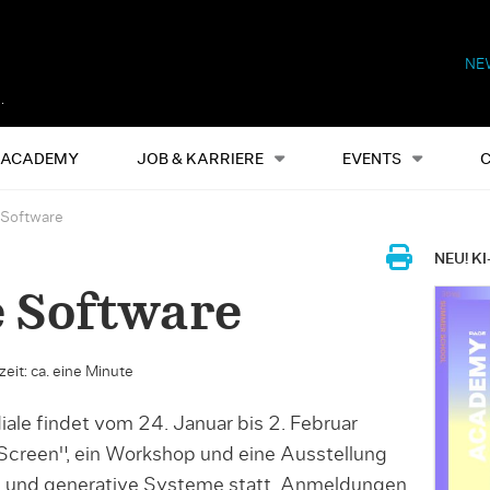
NE
Alles
Events
S
ACADEMY
JOB & KARRIERE
EVENTS
 Software
NEU! KI
 Software
eit: ca. eine Minute
le findet vom 24. Januar bis 2. Februar
Screen", ein Workshop und eine Ausstellung
n und generative Systeme statt. Anmeldungen