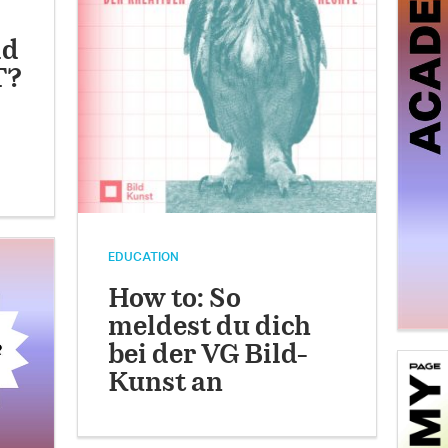
ld
T?
EDUCATION
How to: So
meldest du dich
bei der VG Bild-
Kunst an