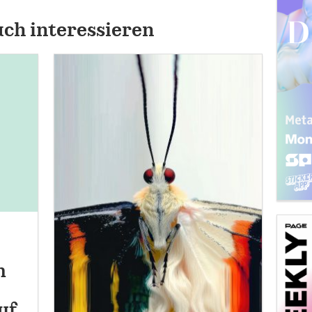
uch interessieren
n
uf