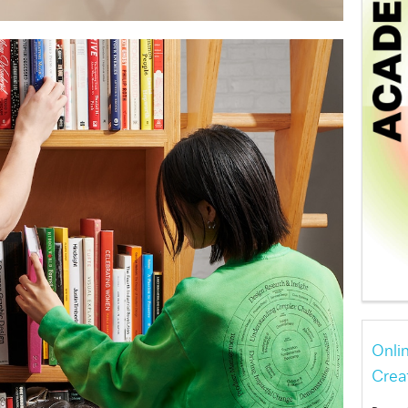
Onli
Crea