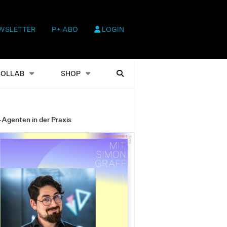
WSLETTER
P+ ABO
LOGIN
hop
Heftausgaben
Suchen
COLLAB
SHOP
-Agenten in der Praxis