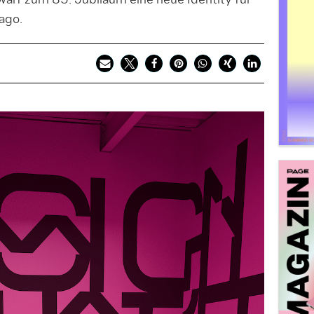
warf zum 85. Jubiläum eine neue Identity für
ago.