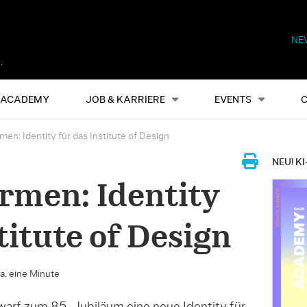
NE
Alles
Events
S
ACADEMY
JOB & KARRIERE
EVENTS
men: Identity für das Institute of Design
NEU! KI
ormen: Identity
titute of Design
ca. eine Minute