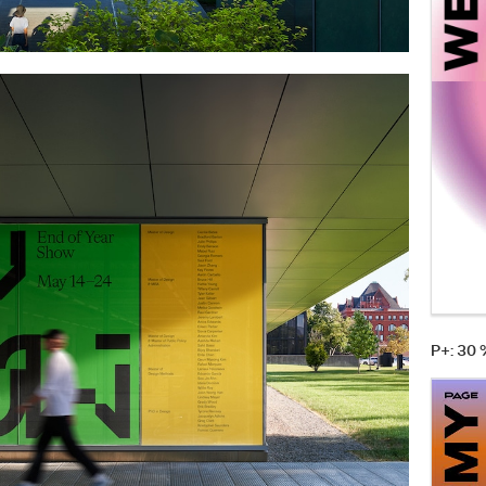
P+: 30